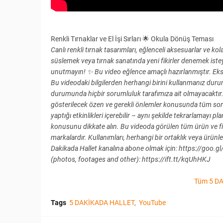
Renkli Tırnaklar ve El İşi Sırları 🌟 Okula Dönüş Teması
Canlı renkli tırnak tasarımları, eğlenceli aksesuarlar ve kol
süslemek veya tırnak sanatında yeni fikirler denemek istey
unutmayın! ✨ Bu video eğlence amaçlı hazırlanmıştır. Eksi
Bu videodaki bilgilerden herhangi birini kullanmanız du
durumunda hiçbir sorumluluk tarafımıza ait olmayacaktır. B
gösterilecek özen ve gerekli önlemler konusunda tüm sor
yaptığı etkinlikleri içerebilir – aynı şekilde tekrarlamayı p
konusunu dikkate alın. Bu videoda görülen tüm ürün ve firma 
markalardır. Kullanımları, herhangi bir ortaklık veya ürünlerin tas
Dakikada Hallet kanalına abone olmak için: https://goo.g
(photos, footages and other): https://ift.tt/kqUhHKJ
Tüm 5 DA
Tags
5 DAKİKADA HALLET
YouTube