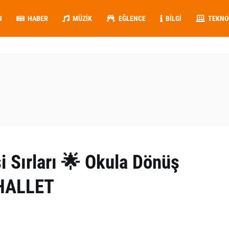
N
HABER
MÜZIK
EĞLENCE
BILGI
TEKNO
şi Sırları 🌟 Okula Dönüş
 HALLET