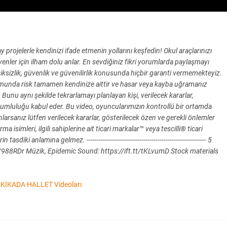
ay projelerle kendinizi ifade etmenin yollarını keşfedin! Okul araçlarınızı
enler için ilham dolu anlar. En sevdiğiniz fikri yorumlarda paylaşmayı
ksizlik, güvenlik ve güvenilirlik konusunda hiçbir garanti vermemekteyiz.
rumunda risk tamamen kendinize aittir ve hasar veya kayba uğramanız
unu aynı şekilde tekrarlamayı planlayan kişi, verilecek kararlar,
umluluğu kabul eder. Bu video, oyuncularımızın kontrollü bir ortamda
lanlarsanız lütfen verilecek kararlar, gösterilecek özen ve gerekli önlemler
isimleri, ilgili sahiplerine ait ticari markalar™ veya tescilli® ticari
diki anlamına gelmez. ----------------------------------------------------------- 5
l/988RDr Müzik, Epidemic Sound: https://ift.tt/tKLvumD Stock materials
KİKADA HALLET Videoları