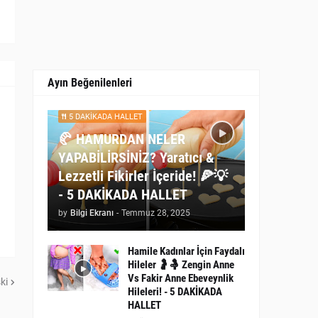
Ayın Beğenilenleri
5 DAKİKADA HALLET
🥐 HAMURDAN NELER
YAPABİLİRSİNİZ? Yaratıcı &
Lezzetli Fikirler İçeride! 🍕💡
- 5 DAKİKADA HALLET
by
Bilgi Ekranı
-
Temmuz 28, 2025
Hamile Kadınlar İçin Faydalı
Hileler 🤰🤱 Zengin Anne
Vs Fakir Anne Ebeveynlik
ki
Hileleri! - 5 DAKİKADA
HALLET