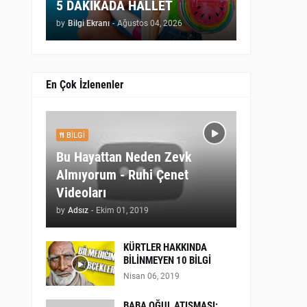
5 DAKİKADA HALLET
by
Bilgi Ekranı
-
Ağustos 04, 2026
En Çok İzlenenler
BILGI
Bu Hayattan Neden Zevk
Almıyorum - Ruhi Çenet
Videoları
by
Adsız
-
Ekim 01, 2019
KÜRTLER HAKKINDA
BİLİNMEYEN 10 BİLGİ
Nisan 06, 2019
BABA OĞUL ATIŞMASI: