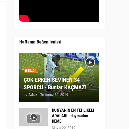
Haftanın Beğenilenleri
BILGI
ÇOK ERKEN SEVİNEN 34
SPORCU - Bunlar KAÇMAZ!
by
Adsız
-
Temmuz 31, 2019
DÜNYANIN EN TEHLİKELİ
ADALARI - duymadım
DEME!
Mayıs 22, 2019