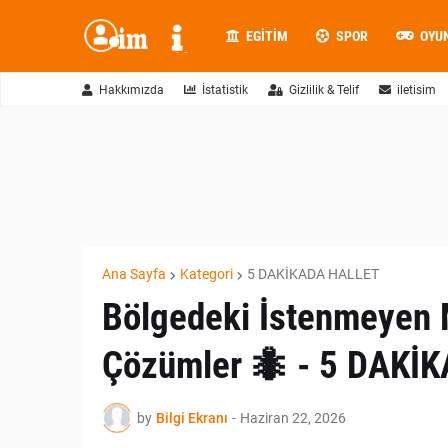
EGITIM
SPOR
OYU
Hakkımızda
İstatistik
Gizlilik & Telif
iletisim
Ana Sayfa
Kategori
5 DAKİKADA HALLET
Bölgedeki İstenmeyen M
Çözümler 🐜 - 5 DAKİ
by
Bilgi Ekranı
-
Haziran 22, 2026