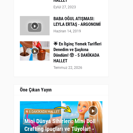
HALLET
Eylül 27, 2023
BABA OĞUL ATIŞMASI:
LEYLA ERTAŞ - ARGONOMİ
Haziran 14, 2019
🌟 En İlginç Yemek Tarifleri
Denedim ve Şaşkına
Döndüm! 😲 - 5 DAKİKADA
HALLET
Temmuz 22, 2026
Öne Çıkan Yayın
5 DAKİKADA HALLET
Mini Dünya Sihirleri: Mini Doll
Crafting İpuçları ve Tüyolar! -