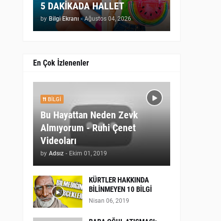
5 DAKİKADA HALLET
by
Bilgi Ekranı
-
Ağustos 04, 2026
En Çok İzlenenler
BILGI
Bu Hayattan Neden Zevk
Almıyorum - Ruhi Çenet
Videoları
by
Adsız
-
Ekim 01, 2019
KÜRTLER HAKKINDA
BİLİNMEYEN 10 BİLGİ
Nisan 06, 2019