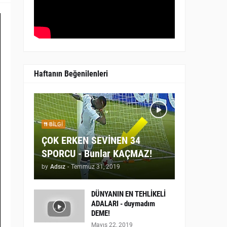
Haftanın Beğenilenleri
BILGI
ÇOK ERKEN SEVİNEN 34
SPORCU - Bunlar KAÇMAZ!
by
Adsız
-
Temmuz 31, 2019
DÜNYANIN EN TEHLİKELİ
ADALARI - duymadım
DEME!
Mayıs 22, 2019