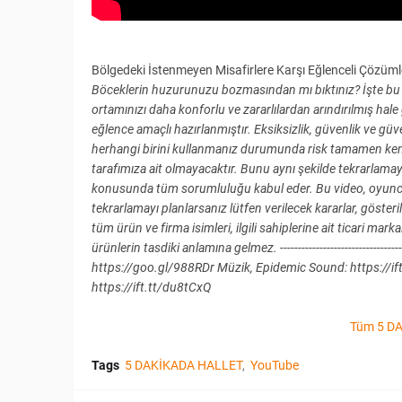
Bölgedeki İstenmeyen Misafirlere Karşı Eğlenceli Çözüml
Böceklerin huzurunuzu bozmasından mı bıktınız? İşte bu is
ortamınızı daha konforlu ve zararlılardan arındırılmış hale
eğlence amaçlı hazırlanmıştır. Eksiksizlik, güvenlik ve gü
herhangi birini kullanmanız durumunda risk tamamen ken
tarafımıza ait olmayacaktır. Bunu aynı şekilde tekrarlamayı
konusunda tüm sorumluluğu kabul eder. Bu video, oyuncuları
tekrarlamayı planlarsanız lütfen verilecek kararlar, göste
tüm ürün ve firma isimleri, ilgili sahiplerine ait ticari mark
ürünlerin tasdiki anlamına gelmez. --------------------------------
https://goo.gl/988RDr Müzik, Epidemic Sound: https://ift
https://ift.tt/du8tCxQ
Tüm 5 DA
Tags
5 DAKİKADA HALLET
YouTube