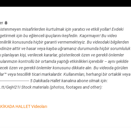
er 🐜
tenmeyen misafirlerden kurtulmak için yaratıcı ve etkili yollar! Evdeki
 getirmek için bu eğlenceli ipuçlarını keşfedin. Kaçırmayın! Bu video
venilirlik konusunda hiçbir garanti vermemekteyiz. Bu videodaki bilgilerden
dinize aittir ve hasar veya kayba uğramanız durumunda hiçbir sorumluluk
 planlayan kişi, verilecek kararlar, gösterilecek özen ve gerekli önlemler
mızın kontrollü bir ortamda yaptığı etkinlikleri içerebilir – aynı şekilde
rilecek özen ve gerekli önlemler konusunu dikkate alın. Bu videoda görülen
alar™ veya tescilli® ticari markalardır. Kullanımları, herhangi bir ortaklık veya
--------------------------- 5 Dakikada Hallet kanalına abone olmak için:
.tt/GejH21I Stock materials (photos, footages and other):
KİKADA HALLET Videoları