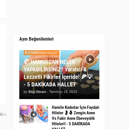
Ayın Beğenilenleri
5 DAKİKADA HALLET
🥐 HAMURDAN NELER
YAPABİLİRSİNİZ? Yaratıcı &
Lezzetli Fikirler İçeride! 🍕💡
- 5 DAKİKADA HALLET
by
Bilgi Ekranı
-
Temmuz 28, 2025
Hamile Kadınlar İçin Faydalı
Hileler 🤰🤱 Zengin Anne
ki
Vs Fakir Anne Ebeveynlik
Hileleri! - 5 DAKİKADA