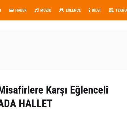
N
HABER
MÜZIK
EĞLENCE
BILGI
TEKNO
isafirlere Karşı Eğlenceli
KADA HALLET