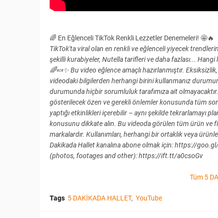
🌈 En Eğlenceli TikTok Renkli Lezzetler Denemeleri! 🤩🔥
TikTok'ta viral olan en renkli ve eğlenceli yiyecek trendlerin
şekilli kurabiyeler, Nutella tarifleri ve daha fazlası... Hang
🌈🍬✨ Bu video eğlence amaçlı hazırlanmıştır. Eksiksizlik
videodaki bilgilerden herhangi birini kullanmanız durumu
durumunda hiçbir sorumluluk tarafımıza ait olmayacaktır. B
gösterilecek özen ve gerekli önlemler konusunda tüm sor
yaptığı etkinlikleri içerebilir – aynı şekilde tekrarlamayı p
konusunu dikkate alın. Bu videoda görülen tüm ürün ve firma 
markalardır. Kullanımları, herhangi bir ortaklık veya ürünlerin tas
Dakikada Hallet kanalına abone olmak için: https://goo.g
(photos, footages and other): https://ift.tt/a0csoGv
Tüm 5 DA
Tags
5 DAKİKADA HALLET
YouTube