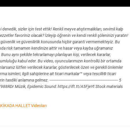
i denedik, sizler için test ettik! Renkli meyve atıştırmalıkları, sevimli kalp
i lezzetler favoriniz olacak? İzleyip öğrenin ve kendi renkli şöleninizi yaratın!
, güvenlik ve güvenilirlik konusunda hiçbir garanti vermemekteyiz. Bu
nda risk tamamen kendinize aittir ve hasar veya kayba uğramanız
unu aynı şekilde tekrarlamayı planlayan kişi, verilecek kararlar,
umluluğu kabul eder. Bu video, oyuncularımızın kontrollü bir ortamda
lanlarsanız lütfen verilecek kararlar, gösterilecek özen ve gerekli önlemler
isimleri, ilgili sahiplerine ait ticari markalar™ veya tescilli® ticari
diki anlamına gelmez. ----------------------------------------------------------- 5
l/988RDr Müzik, Epidemic Sound: https://ift.tt/A5FjeYt Stock materials
KİKADA HALLET Videoları