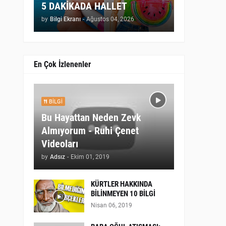
5 DAKİKADA HALLET
by
Bilgi Ekranı
-
Ağustos 04, 2026
En Çok İzlenenler
BILGI
Bu Hayattan Neden Zevk
Almıyorum - Ruhi Çenet
Videoları
by
Adsız
-
Ekim 01, 2019
KÜRTLER HAKKINDA
BİLİNMEYEN 10 BİLGİ
Nisan 06, 2019