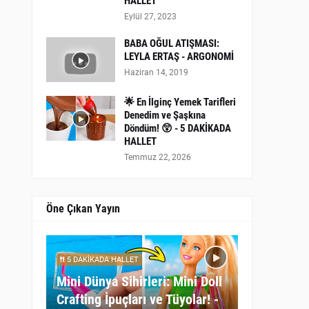
HALLET
Eylül 27, 2023
BABA OĞUL ATIŞMASI:
LEYLA ERTAŞ - ARGONOMİ
Haziran 14, 2019
🌟 En İlginç Yemek Tarifleri
Denedim ve Şaşkına
Döndüm! 😲 - 5 DAKİKADA
HALLET
Temmuz 22, 2026
Öne Çıkan Yayın
5 DAKİKADA HALLET
Mini Dünya Sihirleri: Mini Doll
Crafting İpuçları ve Tüyolar! -