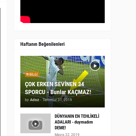
Haftanın Beğenilenleri
BILGI
ÇOK ERKEN SEVİNEN 34
SPORCU - Bunlar KAÇMAZ!
by
Adsız
-
Temmuz 31, 2019
DÜNYANIN EN TEHLİKELİ
ADALARI - duymadım
DEME!
Mayıs 22, 2019