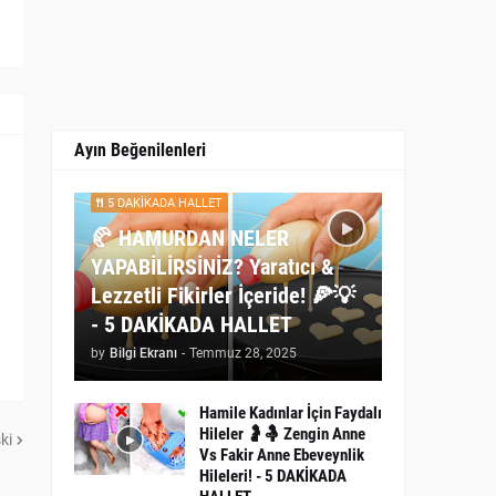
Ayın Beğenilenleri
5 DAKİKADA HALLET
🥐 HAMURDAN NELER
YAPABİLİRSİNİZ? Yaratıcı &
Lezzetli Fikirler İçeride! 🍕💡
- 5 DAKİKADA HALLET
by
Bilgi Ekranı
-
Temmuz 28, 2025
Hamile Kadınlar İçin Faydalı
Hileler 🤰🤱 Zengin Anne
ki
Vs Fakir Anne Ebeveynlik
Hileleri! - 5 DAKİKADA