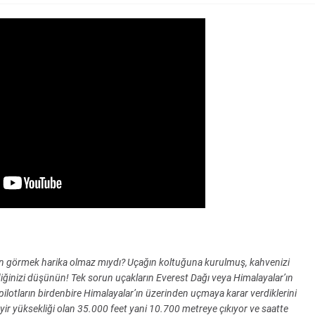
n görmek harika olmaz mıydı? Uçağın koltuğuna kurulmuş, kahvenizi
ediğinizi düşünün! Tek sorun uçakların Everest Dağı veya Himalayalar’ın
ilotların birdenbire Himalayalar’ın üzerinden uçmaya karar verdiklerini
ir yüksekliği olan 35.000 feet yani 10.700 metreye çıkıyor ve saatte