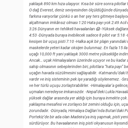
yaklaşık 890 km hıza ulaşıyor. Kısa bir süre sonra pilotlar
O dağ Everest, deniz seviyesinden ölçüldüğünde dünyadaki
farkına varıyorlar çünkü o an her şey ters gitmeye başl
alçaltmanın imkânsız olması 1:20 Hata payı yok 2:49 Acil 
3:26 Dünyanın en tehlikeli havaalanları 😱 -Yüksek dağların 
4:53 -Dünyada buraya inebilecek sadece 8 pilot var 5:18 -
kesişen bir uçuş pisti 7:10 -Halka açık bir plajın yanında
maskelerde yeteri kadar oksijen bulunmaz. En fazla 15 ila 
uçağı 10,000 ft yani yaklaşık 3000 metre yüksekliğe indirm
Ancak… uçak Himalayaların üzerinde uçuyor ve bu kadar alç
sahip olmasının sebeplerinden biri, pilotlara “hata payı” 
uçağın havada süzülmesini sağlayabilir. -Katmandu’daki hava
vardır ve iniş sisteminin pek işe yaradığı söylenemez. -Sıra
ve her türlü uçuşu zorlaştırabilirler. -Himalayalar’a gelin
uçmaları neredeyse imkansızdır. -Nepal’deki Lukla Havaala
yüksek dağlar arasında yer aldığı için buraya inmekte ço
yaklaşma mesafesi ve zorlayıcı bir zemini olduğu için, uçak
zorundadır. -Dünyada, Himalaya Dağları’nda Butan’daki Paro
Portekiz’de bir ada olan Madeira’ya iniş yapmak, pisti yen
sürdürüyor. Bu havaalanının iniş pisti okyanusun kıyısında