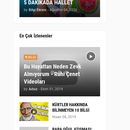
5 DAKİKADA HALLET
by
Bilgi Ekranı
-
Ağustos 04, 2026
En Çok İzlenenler
BILGI
Bu Hayattan Neden Zevk
Almıyorum - Ruhi Çenet
Videoları
by
Adsız
-
Ekim 01, 2019
KÜRTLER HAKKINDA
BİLİNMEYEN 10 BİLGİ
Nisan 06, 2019
BABA OĞUL ATIŞMASI: