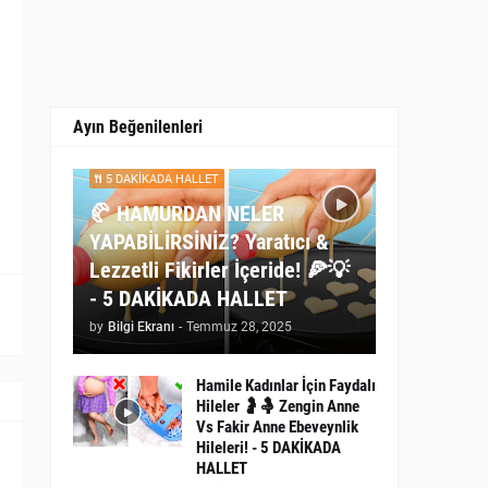
Ayın Beğenilenleri
5 DAKİKADA HALLET
🥐 HAMURDAN NELER
YAPABİLİRSİNİZ? Yaratıcı &
Lezzetli Fikirler İçeride! 🍕💡
- 5 DAKİKADA HALLET
by
Bilgi Ekranı
-
Temmuz 28, 2025
Hamile Kadınlar İçin Faydalı
Hileler 🤰🤱 Zengin Anne
Vs Fakir Anne Ebeveynlik
Hileleri! - 5 DAKİKADA
HALLET