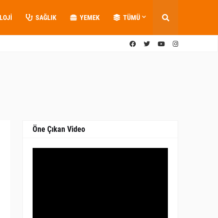
LOJI
SAĞLIK
YEMEK
TÜMÜ
Öne Çıkan Video