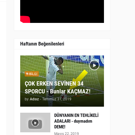
Haftanın Beğenilenleri
BILGI
ÇOK ERKEN SEVİNEN 34
SPORCU - Bunlar KAÇMAZ!
by
Adsız
-
Temmuz 31, 2019
DÜNYANIN EN TEHLİKELİ
ADALARI - duymadım
DEME!
Mayıs 22, 2019