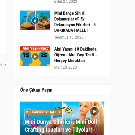
Eylül 27, 2023
Mini Bahçe Sihirli
Dokunuşlar 🌱 Ev
Dekorasyon Fikirleri - 5
DAKİKADA HALLET
Temmuz 13, 2026
Akıl Yaşını 10 Dakikada
Öğren - Akıl Yaşı Testi -
Herşey Meraktan
ki
Mart 20, 2020
Öne Çıkan Yayın
5 DAKİKADA HALLET
Mini Dünya Sihirleri: Mini Doll
Crafting İpuçları ve Tüyolar! -