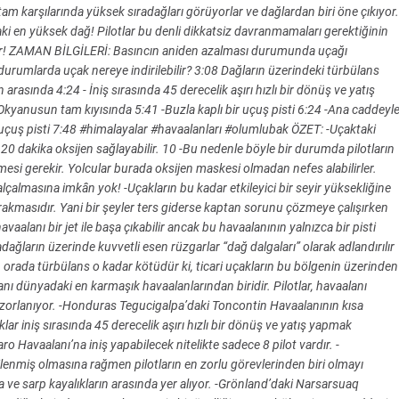
 tam karşılarında yüksek sıradağları görüyorlar ve dağlardan biri öne çıkıyor.
 en yüksek dağ! Pilotlar bu denli dikkatsiz davranmamaları gerektiğinin
ıyor! ZAMAN BİLGİLERİ: Basıncın aniden azalması durumunda uçağı
durumlarda uçak nereye indirilebilir? 3:08 Dağların üzerindeki türbülans
arasında 4:24 - İniş sırasında 45 derecelik aşırı hızlı bir dönüş ve yatış
Okyanusun tam kıyısında 5:41 -Buzla kaplı bir uçuş pisti 6:24 -Ana caddeyl
ki uçuş pisti 7:48 #himalayalar #havaalanları #olumlubak ÖZET: -Uçaktaki
20 dakika oksijen sağlayabilir. 10 -Bu nedenle böyle bir durumda pilotların
esi gerekir. Yolcular burada oksijen maskesi olmadan nefes alabilirler.
almasına imkân yok! -Uçakların bu kadar etkileyici bir seyir yüksekliğine
bırakmasıdır. Yani bir şeyler ters giderse kaptan sorunu çözmeye çalışırken
alanı bir jet ile başa çıkabilir ancak bu havaalanının yalnızca bir pisti
dağların üzerinde kuvvetli esen rüzgarlar “dağ dalgaları” olarak adlandırılır
ce, orada türbülans o kadar kötüdür ki, ticari uçakların bu bölgenin üzerinden
nı dünyadaki en karmaşık havaalanlarından biridir. Pilotlar, havaalanı
k zorlanıyor. -Honduras Tegucigalpa’daki Toncontin Havaalanının kısa
lar iniş sırasında 45 derecelik aşırı hızlı bir dönüş ve yatış yapmak
 Havaalanı’na iniş yapabilecek nitelikte sadece 8 pilot vardır. -
ilenmiş olmasına rağmen pilotların en zorlu görevlerinden biri olmayı
 ve sarp kayalıkların arasında yer alıyor. -Grönland’daki Narsarsuaq