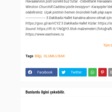
Havaalanının pisti sürekli buz tutar. -Cebelitarık Havaalan
Winston Churchill Caddesi pistle kesişiyor! -Karayipler’d
olabilirsiniz. Uçak pistinin hemen önündeki halk plajı sayesinde
-------------------- 5 Dakikada Hallet kanalına abone olmak 
https://goo.gl/aoVCYZ 5 Dakikada Hallet Kizlar: https:
Sound: https://ift.tt/1NOjjY3 Stok malzemeleri (fotoğrafla
https://www.eastnews.ru
Tüm 
Tags
Bilgi
OLUMLU BAK
Facebook
Twitter
Bunlarda ilgini çekebilir.