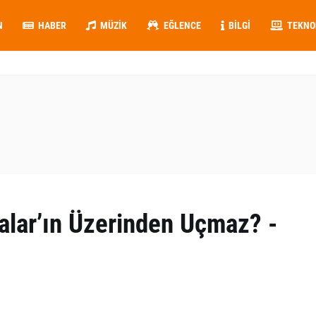
N
HABER
MÜZIK
EĞLENCE
BILGI
TEKNO
lar’ın Üzerinden Uçmaz? -