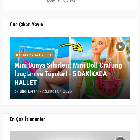
Temmuz 25, 2024
Öne Çıkan Yayın
5 DAKİKADA HALLET
Mini Dünya Sihirleri: Mini Doll Crafting
İpuçları ve Tüyolar! - 5 DAKİKADA
HALLET
by
Bilgi Ekranı
-
Ağustos 04, 2026
En Çok İzlenenler