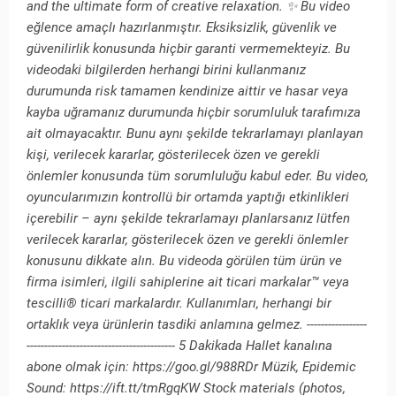
and the ultimate form of creative relaxation. ✨ Bu video
eğlence amaçlı hazırlanmıştır. Eksiksizlik, güvenlik ve
güvenilirlik konusunda hiçbir garanti vermemekteyiz. Bu
videodaki bilgilerden herhangi birini kullanmanız
durumunda risk tamamen kendinize aittir ve hasar veya
kayba uğramanız durumunda hiçbir sorumluluk tarafımıza
ait olmayacaktır. Bunu aynı şekilde tekrarlamayı planlayan
kişi, verilecek kararlar, gösterilecek özen ve gerekli
önlemler konusunda tüm sorumluluğu kabul eder. Bu video,
oyuncularımızın kontrollü bir ortamda yaptığı etkinlikleri
içerebilir – aynı şekilde tekrarlamayı planlarsanız lütfen
verilecek kararlar, gösterilecek özen ve gerekli önlemler
konusunu dikkate alın. Bu videoda görülen tüm ürün ve
firma isimleri, ilgili sahiplerine ait ticari markalar™ veya
tescilli® ticari markalardır. Kullanımları, herhangi bir
ortaklık veya ürünlerin tasdiki anlamına gelmez. -----------------
------------------------------------------ 5 Dakikada Hallet kanalına
abone olmak için: https://goo.gl/988RDr Müzik, Epidemic
Sound: https://ift.tt/tmRgqKW Stock materials (photos,