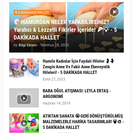
5 DAKİKADA HALLET
🥐 HAMURDAN NELER YAPABİLİRSİNİZ?
Yaratıcı & Lezzetli Fikirler İçeride! 🍕💡 - 5
DAKİKADA HALLET
by
Bilgi Ekranı
-
Temmuz 28, 2025
Hamile Kadınlar İçin Faydalı Hileler 🤰🤱
Zengin Anne Vs Fakir Anne Ebeveynlik
Hileleri! - 5 DAKİKADA HALLET
Eylül 27, 2023
BABA OĞUL ATIŞMASI: LEYLA ERTAŞ -
ARGONOMİ
Haziran 14, 2019
ATIKTAN SANATA 🤩 GERİ DÖNÜŞTÜRÜLMÜŞ
MALZEMELERLE HARİKA TASARIMLAR! 🗑️🎨 -
5 DAKİKADA HALLET