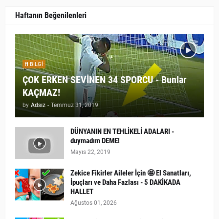
Haftanın Beğenilenleri
BILGI
ÇOK ERKEN SEVİNEN 34 SPORCU - Bunlar
KAÇMAZ!
by
Adsız
-
Temmuz 31, 2019
DÜNYANIN EN TEHLİKELİ ADALARI -
duymadım DEME!
Mayıs 22, 2019
Zekice Fikirler Aileler İçin 🤩 El Sanatları,
İpuçları ve Daha Fazlası - 5 DAKİKADA
HALLET
Ağustos 01, 2026