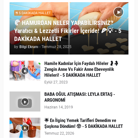
5 DAKİKADA HALLET
🥐 HAMURDAN NELER YAPABİLİRSİNİZ?
Yaratıcı & Lezzetli Fikirler İçeride! 🍕💡 - 5
DAKİKADA HALLET
by
Bilgi Ekranı
-
Temmuz 28, 2025
Hamile Kadınlar İçin Faydalı Hileler 🤰🤱
Zengin Anne Vs Fakir Anne Ebeveynlik
Hileleri! - 5 DAKİKADA HALLET
Eylül 27, 2023
BABA OĞUL ATIŞMASI: LEYLA ERTAŞ -
ARGONOMİ
Haziran 14, 2019
🌟 En İlginç Yemek Tarifleri Denedim ve
Şaşkına Döndüm! 😲 - 5 DAKİKADA HALLET
Temmuz 22, 2026