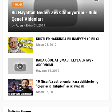
BILGI
Bu Hayattan Neden Zevk Almıyorum - Ruhi
Çenet Videoları
by
Adsız
-
Ekim 01, 2019
KÜRTLER HAKKINDA BİLİNMEYEN 10 BİLGİ
Nisan 06, 2019
BABA OĞUL ATIŞMASI: LEYLA ERTAŞ -
ARGONOMİ
Haziran 14, 2019
10 Nisan’da astronomlar kara deliklerle ilgili
“çığır açıcı bilgiler” açıklayacak
Nisan 06, 2019
İletişim Formu