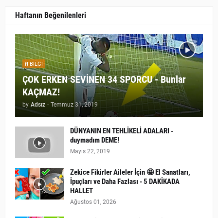
Haftanın Beğenilenleri
BILGI
ÇOK ERKEN SEVİNEN 34 SPORCU - Bunlar
KAÇMAZ!
by
Adsız
-
Temmuz 31, 2019
DÜNYANIN EN TEHLİKELİ ADALARI -
duymadım DEME!
Mayıs 22, 2019
Zekice Fikirler Aileler İçin 🤩 El Sanatları,
İpuçları ve Daha Fazlası - 5 DAKİKADA
HALLET
Ağustos 01, 2026