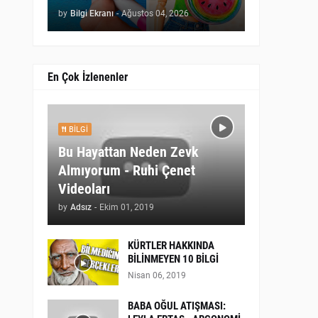
by
Bilgi Ekranı
-
Ağustos 04, 2026
En Çok İzlenenler
BILGI
Bu Hayattan Neden Zevk
Almıyorum - Ruhi Çenet
Videoları
by
Adsız
-
Ekim 01, 2019
KÜRTLER HAKKINDA
BİLİNMEYEN 10 BİLGİ
Nisan 06, 2019
BABA OĞUL ATIŞMASI: