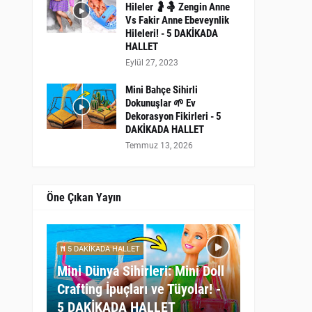
Hileler 🤰🤱 Zengin Anne
Vs Fakir Anne Ebeveynlik
Hileleri! - 5 DAKİKADA
HALLET
Eylül 27, 2023
Mini Bahçe Sihirli
Dokunuşlar 🌱 Ev
Dekorasyon Fikirleri - 5
DAKİKADA HALLET
Temmuz 13, 2026
Öne Çıkan Yayın
5 DAKİKADA HALLET
Mini Dünya Sihirleri: Mini Doll
Crafting İpuçları ve Tüyolar! -
5 DAKİKADA HALLET