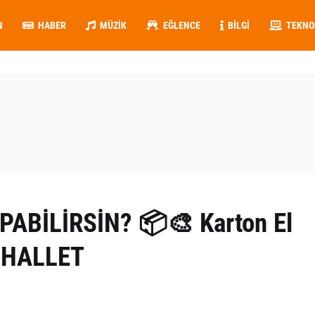
N
HABER
MÜZIK
EĞLENCE
BILGI
TEKNO
ABİLİRSİN? 📦🎨 Karton El
A HALLET