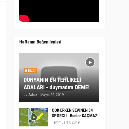
Haftanın Beğenilenleri
BILGI
DÜNYANIN EN TEHLİKELİ
ADALARI - duymadım DEME!
by
Adsız
-
Mayıs 22, 2019
ÇOK ERKEN SEVİNEN 34
SPORCU - Bunlar KAÇMAZ!
Temmuz 31, 2019