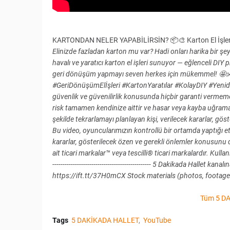
KARTONDAN NELER YAPABİLİRSİN? 📦🎨 Karton El İşler
Elinizde fazladan karton mu var? Hadi onları harika bir ş
havalı ve yaratıcı karton el işleri sunuyor — eğlenceli DIY p
geri dönüşüm yapmayı seven herkes için mükemmel! 🤩✂️ #5
#GeriDönüşümElİşleri #KartonYaratılar #KolayDIY #Yeniden
güvenlik ve güvenilirlik konusunda hiçbir garanti vermem
risk tamamen kendinize aittir ve hasar veya kayba uğram
şekilde tekrarlamayı planlayan kişi, verilecek kararlar, 
Bu video, oyuncularımızın kontrollü bir ortamda yaptığı etki
kararlar, gösterilecek özen ve gerekli önlemler konusunu di
ait ticari markalar™ veya tescilli® ticari markalardır. Kullan
------------------------------------------------ 5 Dakikada Hal
https://ift.tt/37H0mCX Stock materials (photos, footages
Tüm 5 DA
Tags
5 DAKİKADA HALLET
YouTube