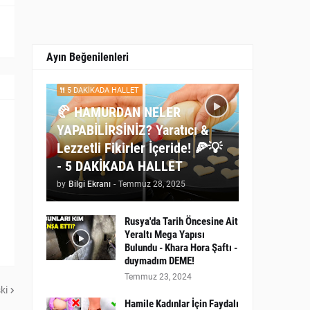
Ayın Beğenilenleri
5 DAKİKADA HALLET
🥐 HAMURDAN NELER
YAPABİLİRSİNİZ? Yaratıcı &
Lezzetli Fikirler İçeride! 🍕💡
- 5 DAKİKADA HALLET
by
Bilgi Ekranı
-
Temmuz 28, 2025
Rusya'da Tarih Öncesine Ait
Yeraltı Mega Yapısı
Bulundu - Khara Hora Şaftı -
duymadım DEME!
Temmuz 23, 2024
ki
Hamile Kadınlar İçin Faydalı