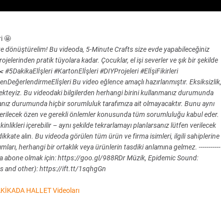
i 🤩
eye dönüştürelim! Bu videoda, 5-Minute Crafts size evde yapabileceğiniz
rojelerinden pratik tüyolara kadar. Çocuklar, el işi severler ve şık bir şekilde
DakikaElİşleri #KartonElİşleri #DIYProjeleri #ElİşiFikirleri
DeğerlendirmeElİşleri Bu video eğlence amaçlı hazırlanmıştır. Eksiksizlik
ekteyiz. Bu videodaki bilgilerden herhangi birini kullanmanız durumunda
anız durumunda hiçbir sorumluluk tarafımıza ait olmayacaktır. Bunu aynı
gösterilecek özen ve gerekli önlemler konusunda tüm sorumluluğu kabul eder.
nlikleri içerebilir – aynı şekilde tekrarlamayı planlarsanız lütfen verilecek
kkate alın. Bu videoda görülen tüm ürün ve firma isimleri, ilgili sahiplerine
ımları, herhangi bir ortaklık veya ürünlerin tasdiki anlamına gelmez. -----------
let kanalına abone olmak için: https://goo.gl/988RDr Müzik, Epidemic Sound:
 and other): https://ift.tt/1sqhgGn
KİKADA HALLET Videoları