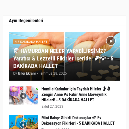
Ayın Beğenilenleri
5 DAKİKADA HALLET
🥐 HAMURDAN NELER YAPABİLİRSİNİZ?
Yaratıcı & Lezzetli Fikirler İçeride! 🍕💡 - 5
DAKİKADA HALLET
by
Bilgi Ekranı
-
Temmuz 28, 2025
Hamile Kadınlar İçin Faydalı Hileler 🤰🤱
Zengin Anne Vs Fakir Anne Ebeveynlik
Hileleri! - 5 DAKİKADA HALLET
Eylül 27, 2023
Mini Bahçe Sihirli Dokunuşlar 🌱 Ev
Dekorasyon Fikirleri - 5 DAKİKADA HALLET