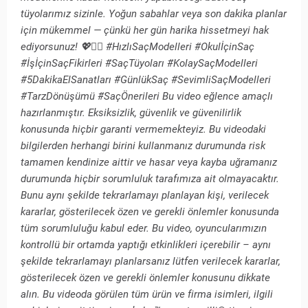
tüyolarımız sizinle. Yoğun sabahlar veya son dakika planlar
için mükemmel — çünkü her gün harika hissetmeyi hak
ediyorsunuz! 💖👱‍♀️ #HızlıSaçModelleri #OkulİçinSaç
#İşİçinSaçFikirleri #SaçTüyoları #KolaySaçModelleri
#5DakikaElSanatları #GünlükSaç #SevimliSaçModelleri
#TarzDönüşümü #SaçÖnerileri Bu video eğlence amaçlı
hazırlanmıştır. Eksiksizlik, güvenlik ve güvenilirlik
konusunda hiçbir garanti vermemekteyiz. Bu videodaki
bilgilerden herhangi birini kullanmanız durumunda risk
tamamen kendinize aittir ve hasar veya kayba uğramanız
durumunda hiçbir sorumluluk tarafımıza ait olmayacaktır.
Bunu aynı şekilde tekrarlamayı planlayan kişi, verilecek
kararlar, gösterilecek özen ve gerekli önlemler konusunda
tüm sorumluluğu kabul eder. Bu video, oyuncularımızın
kontrollü bir ortamda yaptığı etkinlikleri içerebilir – aynı
şekilde tekrarlamayı planlarsanız lütfen verilecek kararlar,
gösterilecek özen ve gerekli önlemler konusunu dikkate
alın. Bu videoda görülen tüm ürün ve firma isimleri, ilgili