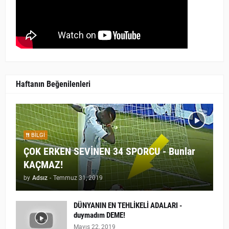
Haftanın Beğenilenleri
BILGI
ÇOK ERKEN SEVİNEN 34 SPORCU - Bunlar
KAÇMAZ!
by
Adsız
-
Temmuz 31, 2019
DÜNYANIN EN TEHLİKELİ ADALARI -
duymadım DEME!
Mayıs 22, 2019