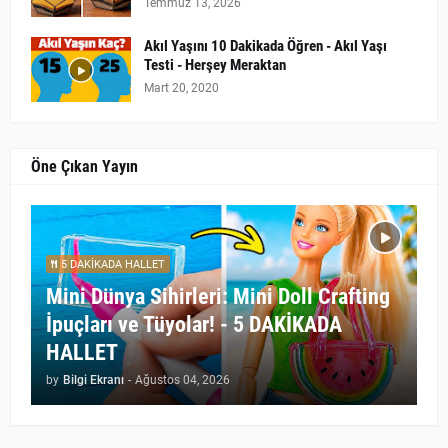
Temmuz 13, 2026
Akıl Yaşını 10 Dakikada Öğren - Akıl Yaşı
Testi - Herşey Meraktan
Mart 20, 2020
Öne Çıkan Yayın
5 DAKİKADA HALLET
Mini Dünya Sihirleri: Mini Doll Crafting
İpuçları ve Tüyolar! - 5 DAKİKADA
HALLET
by
Bilgi Ekranı
-
Ağustos 04, 2026