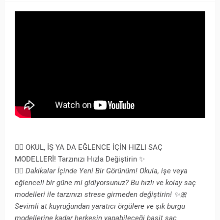
💇‍♀️ OKUL, İŞ YA DA EĞLENCE İÇİN HIZLI SAÇ
MODELLERİ! Tarzınızı Hızla Değiştirin ✨
💇‍♀️ Dakikalar İçinde Yeni Bir Görünüm! Okula, işe veya
eğlenceli bir güne mi gidiyorsunuz? Bu hızlı ve kolay saç
modelleri ile tarzınızı strese girmeden değiştirin! ✨🎀
Sevimli at kuyruğundan yaratıcı örgülere ve şık burgu
modellerine kadar herkesin yapabileceği basit saç