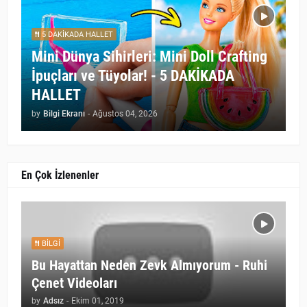
5 DAKİKADA HALLET
Mini Dünya Sihirleri: Mini Doll Crafting
İpuçları ve Tüyolar! - 5 DAKİKADA
HALLET
by
Bilgi Ekranı
-
Ağustos 04, 2026
En Çok İzlenenler
BILGI
Bu Hayattan Neden Zevk Almıyorum - Ruhi
Çenet Videoları
by
Adsız
-
Ekim 01, 2019