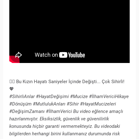
🧚‍♀️ Bu Kızın Hayatı Saniyeler İçinde Değişti... Çok Sihirli!
💖
#SihirliAnlar #HayatDeğişimi #Mucize #İlhamVericiHikaye
#Dönüşüm #MutlulukAnları #Sihir #HayatMucizeleri
#DeğişimZamanı #İlhamVerici​ Bu video eğlence amaçlı
hazırlanmıştır. Eksiksizlik, güvenlik ve güvenilirlik
konusunda hiçbir garanti vermemekteyiz. Bu videodaki
bilgilerden herhangi birini kullanmanız durumunda risk