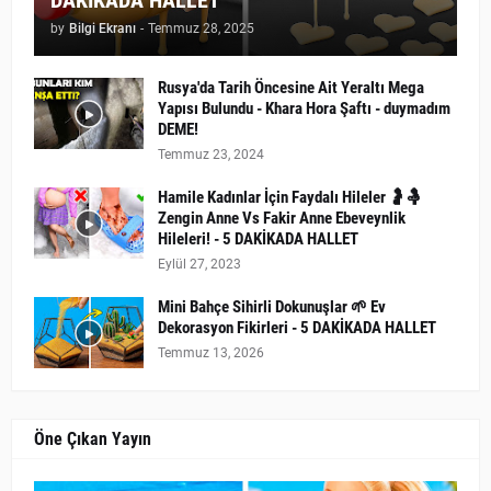
DAKİKADA HALLET
by
Bilgi Ekranı
-
Temmuz 28, 2025
Rusya'da Tarih Öncesine Ait Yeraltı Mega
Yapısı Bulundu - Khara Hora Şaftı - duymadım
DEME!
Temmuz 23, 2024
Hamile Kadınlar İçin Faydalı Hileler 🤰🤱
Zengin Anne Vs Fakir Anne Ebeveynlik
Hileleri! - 5 DAKİKADA HALLET
Eylül 27, 2023
Mini Bahçe Sihirli Dokunuşlar 🌱 Ev
Dekorasyon Fikirleri - 5 DAKİKADA HALLET
Temmuz 13, 2026
Öne Çıkan Yayın