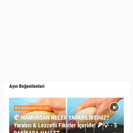
Ayın Beğenilenleri
5 DAKİKADA HALLET
🥐 HAMURDAN NELER YAPABİLİRSİNİZ?
Yaratıcı & Lezzetli Fikirler İçeride! 🍕💡 - 5