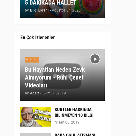
5 DAKİKADA HALLET
by
Bilgi Ekranı
-
Ağustos 04, 2026
En Çok İzlenenler
BILGI
Bu Hayattan Neden Zevk
Almıyorum - Ruhi Çenet
Videoları
by
Adsız
-
Ekim 01, 2019
KÜRTLER HAKKINDA
BİLİNMEYEN 10 BİLGİ
Nisan 06, 2019
BABA OĞUL ATIŞMASI: