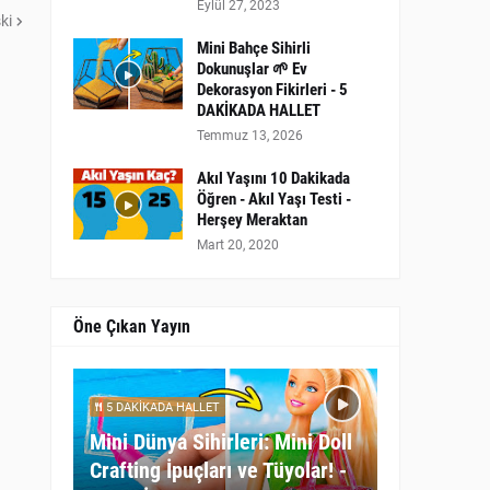
Eylül 27, 2023
ki
Mini Bahçe Sihirli
Dokunuşlar 🌱 Ev
Dekorasyon Fikirleri - 5
DAKİKADA HALLET
Temmuz 13, 2026
Akıl Yaşını 10 Dakikada
Öğren - Akıl Yaşı Testi -
Herşey Meraktan
Mart 20, 2020
Öne Çıkan Yayın
5 DAKİKADA HALLET
Mini Dünya Sihirleri: Mini Doll
Crafting İpuçları ve Tüyolar! -