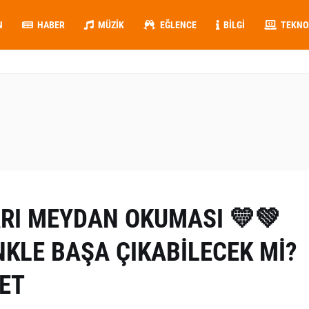
N
HABER
MÜZIK
EĞLENCE
BILGI
TEKNO
ARI MEYDAN OKUMASI 💛💚
KLE BAŞA ÇIKABİLECEK Mİ?
LET