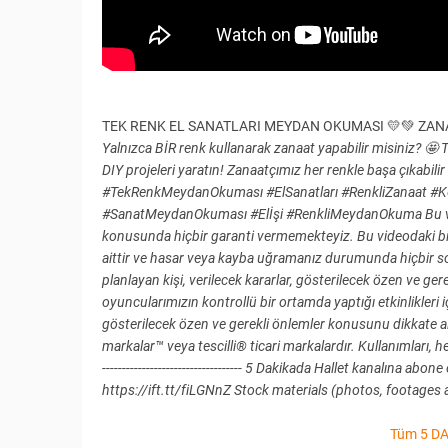
TEK RENK EL SANATLARI MEYDAN OKUMASI 💛💚 ZANA
Yalnızca BİR renk kullanarak zanaat yapabilir misiniz? 🤩
DIY projeleri yaratın! Zanaatçımız her renkle başa çıkabi
#TekRenkMeydanOkuması #ElSanatları #RenkliZanaat #Kendi
#SanatMeydanOkuması #Elİşi #RenkliMeydanOkuma Bu video 
konusunda hiçbir garanti vermemekteyiz. Bu videodaki b
aittir ve hasar veya kayba uğramanız durumunda hiçbir so
planlayan kişi, verilecek kararlar, gösterilecek özen ve 
oyuncularımızın kontrollü bir ortamda yaptığı etkinlikleri iç
gösterilecek özen ve gerekli önlemler konusunu dikkate alın
markalar™ veya tescilli® ticari markalardır. Kullanımları, herh
----------------------------------- 5 Dakikada Hallet kanalına
https://ift.tt/fiLGNnZ Stock materials (photos, footages 
Tüm 5 DA