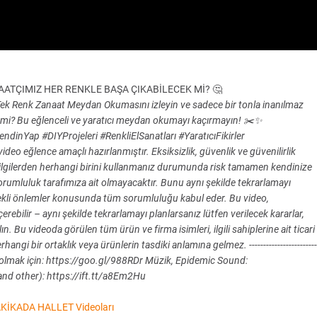
ATÇIMIZ HER RENKLE BAŞA ÇIKABİLECEK Mİ? 🤔
 Tek Renk Zanaat Meydan Okumasını izleyin ve sadece bir tonla inanılmaz
lir mi? Bu eğlenceli ve yaratıcı meydan okumayı kaçırmayın! ✂️✨
nYap #DIYProjeleri #RenkliElSanatları #YaratıcıFikirler
eğlence amaçlı hazırlanmıştır. Eksiksizlik, güvenlik ve güvenilirlik
ilgilerden herhangi birini kullanmanız durumunda risk tamamen kendinize
rumluluk tarafımıza ait olmayacaktır. Bunu aynı şekilde tekrarlamayı
gerekli önlemler konusunda tüm sorumluluğu kabul eder. Bu video,
erebilir – aynı şekilde tekrarlamayı planlarsanız lütfen verilecek kararlar,
. Bu videoda görülen tüm ürün ve firma isimleri, ilgili sahiplerine ait ticari
angi bir ortaklık veya ürünlerin tasdiki anlamına gelmez. ------------------------
 abone olmak için: https://goo.gl/988RDr Müzik, Epidemic Sound:
and other): https://ift.tt/a8Em2Hu
KİKADA HALLET Videoları