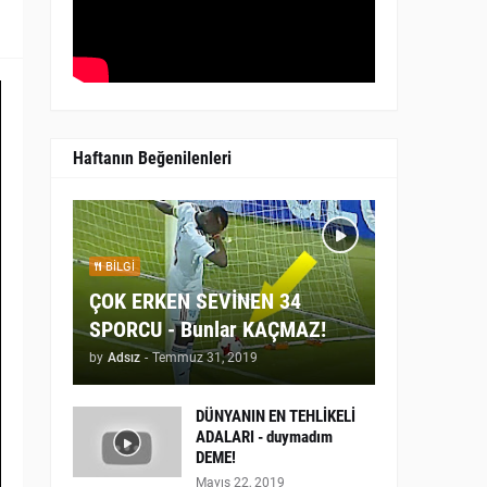
Haftanın Beğenilenleri
BILGI
ÇOK ERKEN SEVİNEN 34
SPORCU - Bunlar KAÇMAZ!
by
Adsız
-
Temmuz 31, 2019
DÜNYANIN EN TEHLİKELİ
ADALARI - duymadım
DEME!
Mayıs 22, 2019