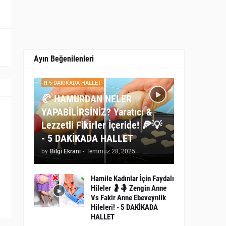
Ayın Beğenilenleri
5 DAKİKADA HALLET
🥐 HAMURDAN NELER
YAPABİLİRSİNİZ? Yaratıcı &
Lezzetli Fikirler İçeride! 🍕💡
- 5 DAKİKADA HALLET
by
Bilgi Ekranı
-
Temmuz 28, 2025
Hamile Kadınlar İçin Faydalı
Hileler 🤰🤱 Zengin Anne
Vs Fakir Anne Ebeveynlik
Hileleri! - 5 DAKİKADA
HALLET