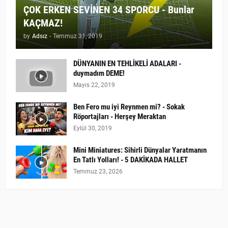
ÇOK ERKEN SEVİNEN 34 SPORCU - Bunlar
KAÇMAZ!
by
Adsız
-
Temmuz 31, 2019
DÜNYANIN EN TEHLİKELİ ADALARI -
duymadım DEME!
Mayıs 22, 2019
Ben Fero mu iyi Reynmen mi? - Sokak
Röportajları - Herşey Meraktan
Eylül 30, 2019
Mini Miniatures: Sihirli Dünyalar Yaratmanın
En Tatlı Yolları! - 5 DAKİKADA HALLET
Temmuz 23, 2026