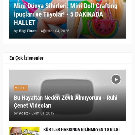
Mini Dünya Sihirleri: Mini Doll Crafting
İpuçları ve Tüyolar! - 5 DAKİKADA
HALLET
by
Bilgi Ekranı
-
Ağustos 04, 2026
En Çok İzlenenler
BILGI
Bu Hayattan Neden Zevk Almıyorum - Ruhi
Çenet Videoları
by
Adsız
-
Ekim 01, 2019
KÜRTLER HAKKINDA BİLİNMEYEN 10 BİLGİ