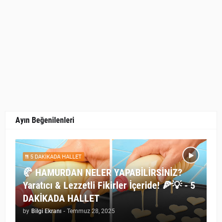
Ayın Beğenilenleri
5 DAKİKADA HALLET
🥐 HAMURDAN NELER YAPABİLİRSİNİZ?
Yaratıcı & Lezzetli Fikirler İçeride! 🍕💡 - 5
DAKİKADA HALLET
by
Bilgi Ekranı
-
Temmuz 28, 2025