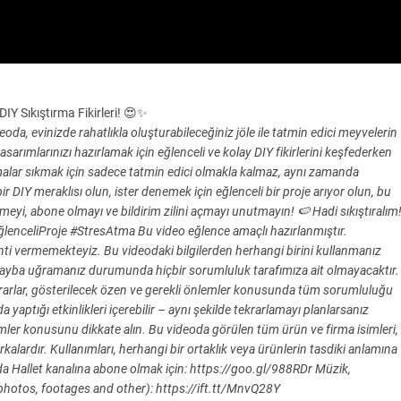
IY Sıkıştırma Fikirleri! 😍✨
oda, evinizde rahatlıkla oluşturabileceğiniz jöle ile tatmin edici meyvelerin
asarımlarınızı hazırlamak için eğlenceli ve kolay DIY fikirlerini keşfederken
tırmalar sıkmak için sadece tatmin edici olmakla kalmaz, aynı zamanda
bir DIY meraklısı olun, ister denemek için eğlenceli bir proje arıyor olun, bu
meyi, abone olmayı ve bildirim zilini açmayı unutmayın! 🍉 Hadi sıkıştıralım
lenceliProje #StresAtma Bu video eğlence amaçlı hazırlanmıştır.
anti vermemekteyiz. Bu videodaki bilgilerden herhangi birini kullanmanız
ayba uğramanız durumunda hiçbir sorumluluk tarafımıza ait olmayacaktır.
kararlar, gösterilecek özen ve gerekli önlemler konusunda tüm sorumluluğu
yaptığı etkinlikleri içerebilir – aynı şekilde tekrarlamayı planlarsanız
lemler konusunu dikkate alın. Bu videoda görülen tüm ürün ve firma isimleri,
markalardır. Kullanımları, herhangi bir ortaklık veya ürünlerin tasdiki anlamına
- 5 Dakikada Hallet kanalına abone olmak için: https://goo.gl/988RDr Müzik,
photos, footages and other): https://ift.tt/MnvQ28Y