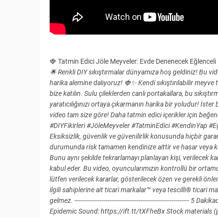
🍓 Tatmin Edici Jöle Meyveler: Evde Denenecek Eğlenceli D
🌟 Renkli DIY sıkıştırmalar dünyamıza hoş geldiniz! Bu vide
harika alemine dalıyoruz! 🍓✨ Kendi sıkıştırılabilir meyve t
bize katılın. Sulu çileklerden canlı portakallara, bu sıkış
yaratıcılığınızı ortaya çıkarmanın harika bir yoludur! İster 
video tam size göre! Daha tatmin edici içerikler için beğen
#DIYFikirleri #JöleMeyveler #TatminEdici #KendinYap #Eğ
Eksiksizlik, güvenlik ve güvenilirlik konusunda hiçbir gar
durumunda risk tamamen kendinize aittir ve hasar veya k
Bunu aynı şekilde tekrarlamayı planlayan kişi, verilecek 
kabul eder. Bu video, oyuncularımızın kontrollü bir ortamda 
lütfen verilecek kararlar, gösterilecek özen ve gerekli ön
ilgili sahiplerine ait ticari markalar™ veya tescilli® ticari 
gelmez. ----------------------------------------------------------
Epidemic Sound: https://ift.tt/tXFheBx Stock materials (