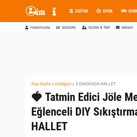
EGITIM
SPOR
OYU
Hakkımızda
İstatistik
Gizlilik & Telif
iletisim
Ana Sayfa
Kategori
5 DAKİKADA HALLET
🍓 Tatmin Edici Jöle M
Eğlenceli DIY Sıkıştır
HALLET