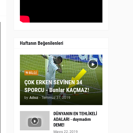
Haftanın Beğenilenleri
BILGI
ÇOK ERKEN SEVİNEN 34
SPORCU - Bunlar KAÇMAZ!
by
Adsız
-
Temmuz 31, 2019
DÜNYANIN EN TEHLİKELİ
ADALARI - duymadım
DEME!
Mayıs 22, 2019