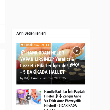
Ayın Beğenilenleri
5 DAKİKADA HALLET
🥐 HAMURDAN NELER
YAPABİLİRSİNİZ? Yaratıcı &
Lezzetli Fikirler İçeride! 🍕💡
- 5 DAKİKADA HALLET
by
Bilgi Ekranı
-
Temmuz 28, 2025
Hamile Kadınlar İçin Faydalı
Hileler 🤰🤱 Zengin Anne
Vs Fakir Anne Ebeveynlik
Hileleri! - 5 DAKİKADA