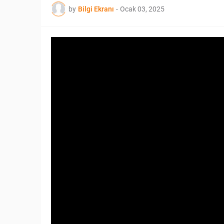
by
Bilgi Ekranı
-
Ocak 03, 2025