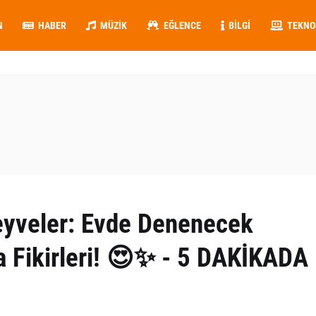
N
HABER
MÜZIK
EĞLENCE
BILGI
TEKNO
eyveler: Evde Denenecek
ma Fikirleri! 😍✨ - 5 DAKİKADA