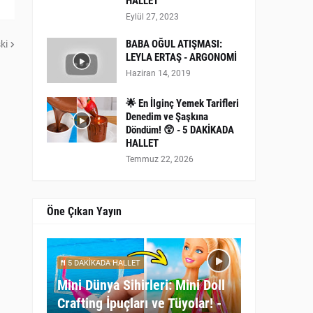
HALLET
Eylül 27, 2023
BABA OĞUL ATIŞMASI:
ki
LEYLA ERTAŞ - ARGONOMİ
Haziran 14, 2019
🌟 En İlginç Yemek Tarifleri
Denedim ve Şaşkına
Döndüm! 😲 - 5 DAKİKADA
HALLET
Temmuz 22, 2026
Öne Çıkan Yayın
5 DAKİKADA HALLET
Mini Dünya Sihirleri: Mini Doll
Crafting İpuçları ve Tüyolar! -