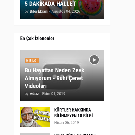
5 DAKİKADA HALLET
by
Bilgi Ekranı
-
Ağustos 04, 2026
En Çok İzlenenler
BILGI
Bu Hayattan Neden Zevk
Almıyorum - Ruhi Çenet
Videoları
by
Adsız
-
Ekim 01, 2019
KÜRTLER HAKKINDA
BİLİNMEYEN 10 BİLGİ
Nisan 06, 2019