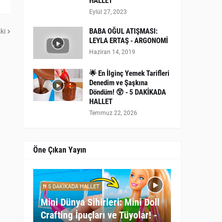
HALLET
Eylül 27, 2023
BABA OĞUL ATIŞMASI:
ki
LEYLA ERTAŞ - ARGONOMİ
Haziran 14, 2019
🌟 En İlginç Yemek Tarifleri
Denedim ve Şaşkına
Döndüm! 😲 - 5 DAKİKADA
HALLET
Temmuz 22, 2026
Öne Çıkan Yayın
5 DAKİKADA HALLET
Mini Dünya Sihirleri: Mini Doll
Crafting İpuçları ve Tüyolar! -