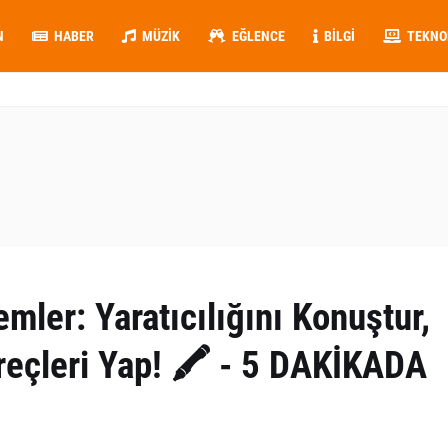
N
HABER
MÜZIK
EĞLENCE
BILGI
TEKNO
mler: Yaratıcılığını Konuştur,
reçleri Yap! 🖍️ - 5 DAKİKADA