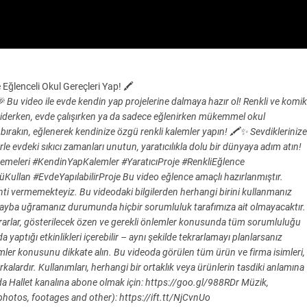
 Eğlenceli Okul Gereçleri Yap! 🖍️
Bu video ile evde kendin yap projelerine dalmaya hazır ol! Renkli ve komik
 giderken, evde çalışırken ya da sadece eğlenirken mükemmel okul
t bırakın, eğlenerek kendinize özgü renkli kalemler yapın! 🖍️✨ Sevdiklerinize
erle evdeki sıkıcı zamanları unutun, yaratıcılıkla dolu bir dünyaya adım atın!
emeleri #KendinYapKalemler #YaratıcıProje #RenkliEğlence
llan #EvdeYapılabilirProje Bu video eğlence amaçlı hazırlanmıştır.
anti vermemekteyiz. Bu videodaki bilgilerden herhangi birini kullanmanız
ayba uğramanız durumunda hiçbir sorumluluk tarafımıza ait olmayacaktır.
kararlar, gösterilecek özen ve gerekli önlemler konusunda tüm sorumluluğu
yaptığı etkinlikleri içerebilir – aynı şekilde tekrarlamayı planlarsanız
lemler konusunu dikkate alın. Bu videoda görülen tüm ürün ve firma isimleri,
markalardır. Kullanımları, herhangi bir ortaklık veya ürünlerin tasdiki anlamına
- 5 Dakikada Hallet kanalına abone olmak için: https://goo.gl/988RDr Müzik,
photos, footages and other): https://ift.tt/NjCvnUo