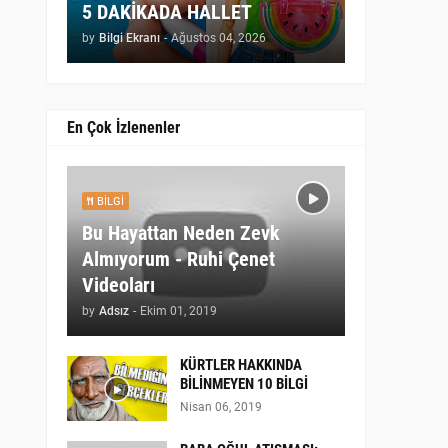
5 DAKİKADA HALLET
by
Bilgi Ekranı
-
Ağustos 04, 2026
En Çok İzlenenler
BILGI
Bu Hayattan Neden Zevk
Almıyorum - Ruhi Çenet
Videoları
by
Adsız
-
Ekim 01, 2019
KÜRTLER HAKKINDA
BİLİNMEYEN 10 BİLGİ
Nisan 06, 2019