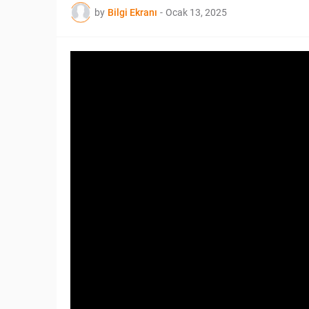
by
Bilgi Ekranı
-
Ocak 13, 2025