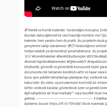
🌈 Renkli ve Komik Kalemler: Yaratıcılığını Konuştur, Evde
Bundan daha eğlenceli bir okul hazırlığı mümkün mü? 🙌🎉 
kalemler, hem yaratıcı hem de pratik. Bu projelerle okula
gereçlerine sahip olacaksınız! 😎💥 Yaratıcılığınızı serbes
hediye edebilir ya da kendinizi şımartabilirsiniz. Bu projel
🚀💡 #KomikKalemler #RenkliOkulGereçleri #DIYOkulMalz
#KendinYapOkulMalzemeleri #EğlenceliDIY #HayalGücünüKu
Eksiksizlik, güvenlik ve güvenilirlik konusunda hiçbir gar
durumunda risk tamamen kendinize aittir ve hasar veya k
Bunu aynı şekilde tekrarlamayı planlayan kişi, verilecek 
kabul eder. Bu video, oyuncularımızın kontrollü bir ortamda 
lütfen verilecek kararlar, gösterilecek özen ve gerekli ön
ilgili sahiplerine ait ticari markalar™ veya tescilli® ticari 
gelmez. ----------------------------------------------------------
Epidemic Sound: https://ift.tt/T5fvQ6E Stock materials (