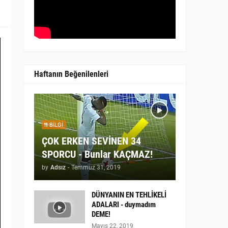
Haftanın Beğenilenleri
BILGI
ÇOK ERKEN SEVİNEN 34
SPORCU - Bunlar KAÇMAZ!
by
Adsız
-
Temmuz 31, 2019
DÜNYANIN EN TEHLİKELİ
ADALARI - duymadım
DEME!
Mayıs 22, 2019