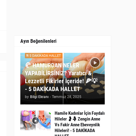
Ayın Beğenilenleri
5 DAKİKADA HALLET
🥐 HAMURDAN NELER
YAPABİLİRSİNİZ? Yaratıcı &
Lezzetli Fikirler İçeride! 🍕💡
- 5 DAKİKADA HALLET
by
Bilgi Ekranı
-
Temmuz 28, 2025
Hamile Kadınlar İçin Faydalı
Hileler 🤰🤱 Zengin Anne
Vs Fakir Anne Ebeveynlik
Hileleri! - 5 DAKİKADA