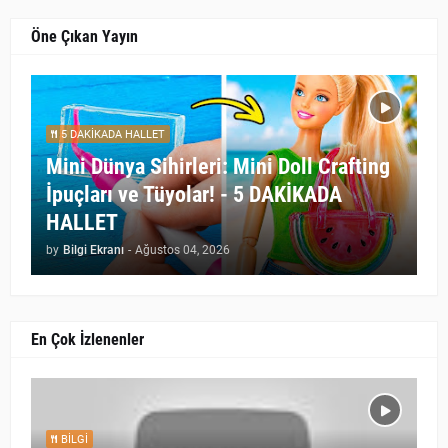
Öne Çıkan Yayın
5 DAKİKADA HALLET
Mini Dünya Sihirleri: Mini Doll Crafting
İpuçları ve Tüyolar! - 5 DAKİKADA
HALLET
by
Bilgi Ekranı
-
Ağustos 04, 2026
En Çok İzlenenler
BILGI