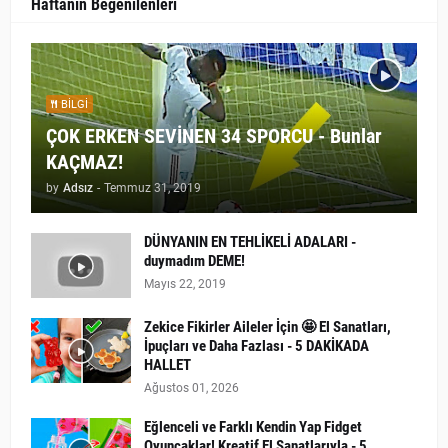
Haftanın Beğenilenleri
BILGI
ÇOK ERKEN SEVİNEN 34 SPORCU - Bunlar
KAÇMAZ!
by
Adsız
-
Temmuz 31, 2019
DÜNYANIN EN TEHLİKELİ ADALARI -
duymadım DEME!
Mayıs 22, 2019
Zekice Fikirler Aileler İçin 🤩 El Sanatları,
İpuçları ve Daha Fazlası - 5 DAKİKADA
HALLET
Ağustos 01, 2026
Eğlenceli ve Farklı Kendin Yap Fidget
Oyuncaklar! Kreatif El Sanatlarıyla - 5