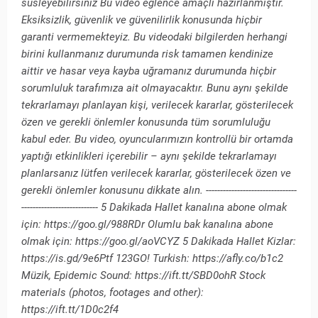
süsleyebilirsiniz Bu video eğlence amaçlı hazırlanmıştır.
Eksiksizlik, güvenlik ve güvenilirlik konusunda hiçbir
garanti vermemekteyiz. Bu videodaki bilgilerden herhangi
birini kullanmanız durumunda risk tamamen kendinize
aittir ve hasar veya kayba uğramanız durumunda hiçbir
sorumluluk tarafımıza ait olmayacaktır. Bunu aynı şekilde
tekrarlamayı planlayan kişi, verilecek kararlar, gösterilecek
özen ve gerekli önlemler konusunda tüm sorumluluğu
kabul eder. Bu video, oyuncularımızın kontrollü bir ortamda
yaptığı etkinlikleri içerebilir – aynı şekilde tekrarlamayı
planlarsanız lütfen verilecek kararlar, gösterilecek özen ve
gerekli önlemler konusunu dikkate alın. --------------------------------
--------------------------- 5 Dakikada Hallet kanalına abone olmak
için: https://goo.gl/988RDr Olumlu bak kanalına abone
olmak için: https://goo.gl/aoVCYZ 5 Dakikada Hallet Kizlar:
https://is.gd/9e6Ptf 123GO! Turkish: https://afly.co/b1c2
Müzik, Epidemic Sound: https://ift.tt/SBD0ohR Stock
materials (photos, footages and other):
https://ift.tt/1D0c2f4