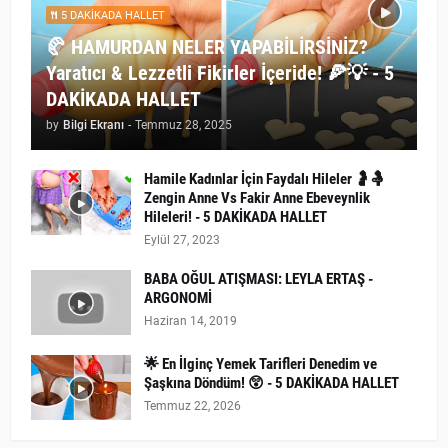
5 DAKİKADA HALLET
🥐 HAMURDAN NELER YAPABİLİRSİNİZ?
Yaratıcı & Lezzetli Fikirler İçeride! 🍕💡 - 5
DAKİKADA HALLET
by
Bilgi Ekranı
-
Temmuz 28, 2025
Hamile Kadınlar İçin Faydalı Hileler 🤰🤱
Zengin Anne Vs Fakir Anne Ebeveynlik
Hileleri! - 5 DAKİKADA HALLET
Eylül 27, 2023
BABA OĞUL ATIŞMASI: LEYLA ERTAŞ -
ARGONOMİ
Haziran 14, 2019
🌟 En İlginç Yemek Tarifleri Denedim ve
Şaşkına Döndüm! 😲 - 5 DAKİKADA HALLET
Temmuz 22, 2026