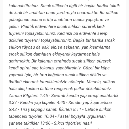
kullanabilirsiniz. Sıcak silikonla ilgili bir başka harika taktik
de kırık bir anahtarı onun yardımıyla onarmaktır. Bir silikon
çubuğunun ucunu eritip anahtarın ucuna yapıştırın ve
çekin. Plastik eldivenlere sıcak silikon sürerek kedi
tüylerini toplayabilirsiniz. Kedinizi bu eldivenle sevip
dökülen tüylerini toplayabilirsiniz. Başka bir harika sıcak
silikon tüyosu da eski elbise askılarını yan kısımlarına
sıcak silikon damlaları ekleyerek kaydırmaz hale
getirmektir. Bir kalemin etrafında sıcak silikon sürerek
kendi spiral saç tokanızı yapabilirsiniz. Güzel bir küpe
yapmak için, bir fırın kağıdına sıcak silikon dökün ve
üstünü eklemek istediklerinizle süsleyin. Mesela, silikon
hala akışkanken üstüne rengarenk pullar dökebilirsiniz.
Zaman Bilgileri: 1:45 - Sevimli kendin yap emoji anahtarlık
3:37 - Kendin yap küpeler 4:40 - Kendin yap küpe arkası
5:42 - Tıraş köpüğü sanatı fikirleri 8:11 - Dahice silikon
tabancası tüyoları 10:04 - Pastel boyayla uygulanan
şahane taktikler 13:06 - Sıkıcı tişörtleri nasıl