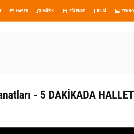
N
HABER
MÜZIK
EĞLENCE
BILGI
TEKNO
 sanatları - 5 DAKİKADA HALLET