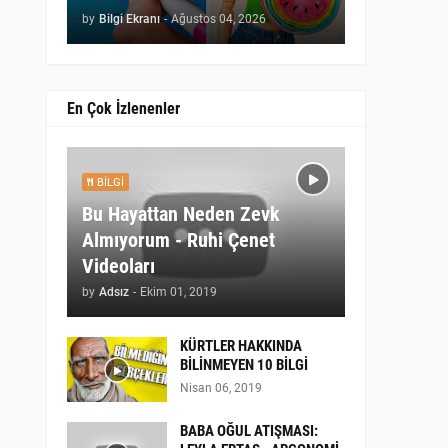
by
Bilgi Ekranı
-
Ağustos 04, 2026
En Çok İzlenenler
BILGI
Bu Hayattan Neden Zevk
Almıyorum - Ruhi Çenet
Videoları
by
Adsız
-
Ekim 01, 2019
KÜRTLER HAKKINDA
BİLİNMEYEN 10 BİLGİ
Nisan 06, 2019
BABA OĞUL ATIŞMASI: