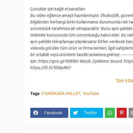
Çocuklar için kağıt el sanatları
Bu video eğlence amaçlı hazırlanmıştır. Eksiksizlik, güve
bilgilerden herhangi birini kullanmanız durumunda risk 
sorumluluk tarafımıza ait olmayacaktır. Bunu aynı şekilde t
önlemler konusunda tüm sorumluluğu kabul eder. Bu video, 
aynı şekilde tekrarlamayı planlarsanız lütfen verilecek kar
videoda görülen tüm ürün ve firma isimleri, ilgili sahiplerin
bir ortaklık veya ürünlerin tasdiki anlamına gelmez. -------------
için: https://goo.gl/988RDr Müzik, Epidemic Sound: https
https://ift.tt/fDMyRN7
Tüm 5 DA
Tags
5 DAKİKADA HALLET
YouTube
Facebook
Twitter