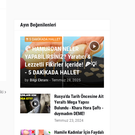
Ayın Beğenilenleri
5 DAKİKADA HALLET
🥐 HAMURDAN NELER
YAPABİLİRSİNİZ? Yaratıcı &
Lezzetli Fikirler İçeride! 🍕💡
- 5 DAKİKADA HALLET
by
Bilgi Ekranı
-
Temmuz 28, 2025
ki
Rusya'da Tarih Öncesine Ait
Yeraltı Mega Yapısı
Bulundu - Khara Hora Şaftı -
duymadım DEME!
Temmuz 23, 2024
Hamile Kadınlar İçin Faydalı