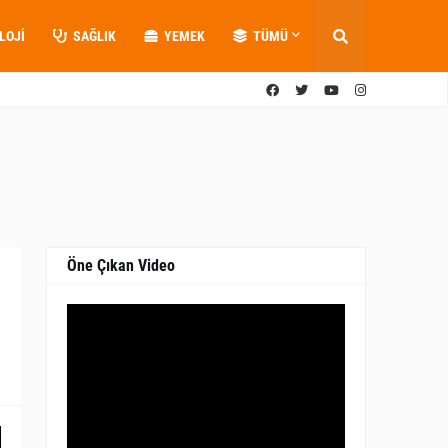
LOJI
SAĞLIK
YEMEK
TÜMÜ
Öne Çıkan Video