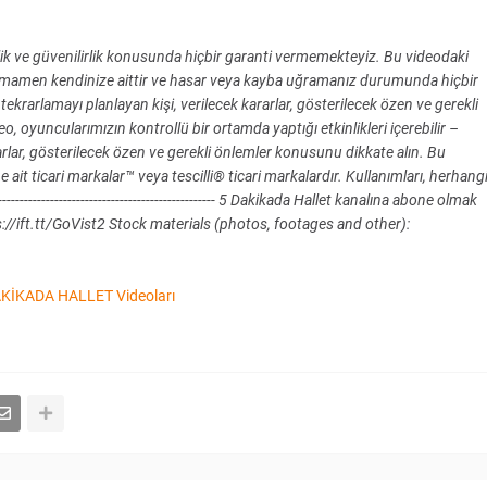
nlik ve güvenilirlik konusunda hiçbir garanti vermemekteyiz. Bu videodaki
tamamen kendinize aittir ve hasar veya kayba uğramanız durumunda hiçbir
ekrarlamayı planlayan kişi, verilecek kararlar, gösterilecek özen ve gerekli
oyuncularımızın kontrollü bir ortamda yaptığı etkinlikleri içerebilir –
arlar, gösterilecek özen ve gerekli önlemler konusunu dikkate alın. Bu
e ait ticari markalar™ veya tescilli® ticari markalardır. Kullanımları, herhang
---------------------------------------------- 5 Dakikada Hallet kanalına abone olmak
://ift.tt/GoVist2 Stock materials (photos, footages and other):
KİKADA HALLET Videoları