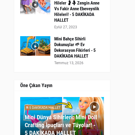
Hileler 🤰🤱 Zengin Anne
Vs Fakir Anne Ebeveynlik
Hileleri! - 5 DAKİKADA
HALLET
Eylül 27, 2023
Mini Bahçe Sihirli
Dokunuşlar 🌱 Ev
Dekorasyon Fikirleri - 5
DAKİKADA HALLET
Temmuz 13, 2026
Öne Çıkan Yayın
5 DAKİKADA HALLET
Mini Dünya Sihirleri: Mini Doll
Crafting İpuçları ve Tüyolar! -
5 DAKİKADA HALLET