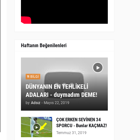
Haftanın Beğenilenleri
BILGI
DÜNYANIN EN TEHLİKELİ
ADALARI - duymadım DEME!
by
Adsız
-
Mayıs 22, 2019
ÇOK ERKEN SEVİNEN 34
SPORCU - Bunlar KAÇMAZ!
Temmuz 31, 2019