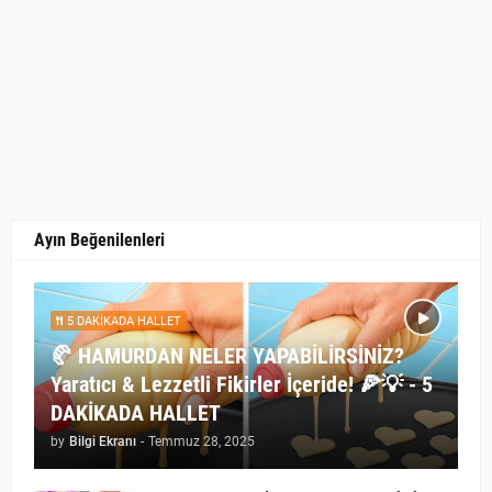
Ayın Beğenilenleri
5 DAKİKADA HALLET
🥐 HAMURDAN NELER YAPABİLİRSİNİZ?
Yaratıcı & Lezzetli Fikirler İçeride! 🍕💡 - 5
DAKİKADA HALLET
by
Bilgi Ekranı
-
Temmuz 28, 2025