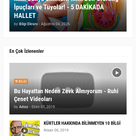
İpuçları ve Tüyolar! - 5 DAKİKADA
HALLET
by
Bilgi Ekranı
-
Ağustos 04, 2026
En Çok İzlenenler
BILGI
Bu Hayattan Neden Zevk Almıyorum - Ruhi
Çenet Videoları
by
Adsız
-
Ekim 01, 2019
KÜRTLER HAKKINDA BİLİNMEYEN 10 BİLGİ
Nisan 06, 2019