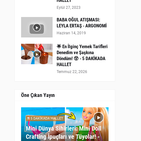
HALLET
Eylül 27, 2023
BABA OĞUL ATIŞMASI:
LEYLA ERTAŞ - ARGONOMİ
Haziran 14, 2019
🌟 En İlginç Yemek Tarifleri
Denedim ve Şaşkına
Döndüm! 😲 - 5 DAKİKADA
HALLET
Temmuz 22, 2026
Öne Çıkan Yayın
5 DAKİKADA HALLET
Mini Dünya Sihirleri: Mini Doll
Crafting İpuçları ve Tüyolar! -