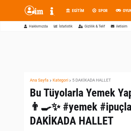
EGITIM
SPOR
OYU
Hakkımızda
İstatistik
Gizlilik & Telif
iletisim
Ana Sayfa
Kategori
5 DAKİKADA HALLET
Bu Tüyolarla Yemek Yapm
👨‍🍳✨ #yemek #ipuçla
DAKİKADA HALLET