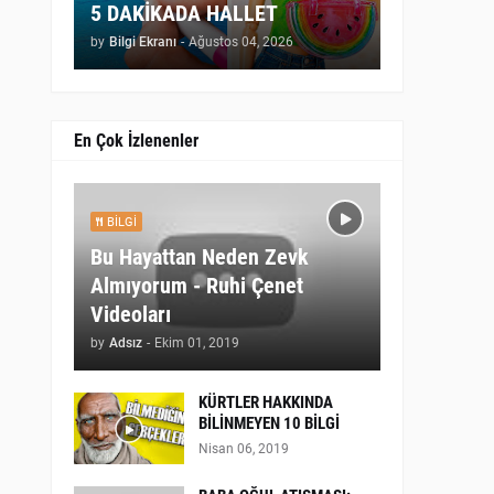
5 DAKİKADA HALLET
by
Bilgi Ekranı
-
Ağustos 04, 2026
En Çok İzlenenler
BILGI
Bu Hayattan Neden Zevk
Almıyorum - Ruhi Çenet
Videoları
by
Adsız
-
Ekim 01, 2019
KÜRTLER HAKKINDA
BİLİNMEYEN 10 BİLGİ
Nisan 06, 2019