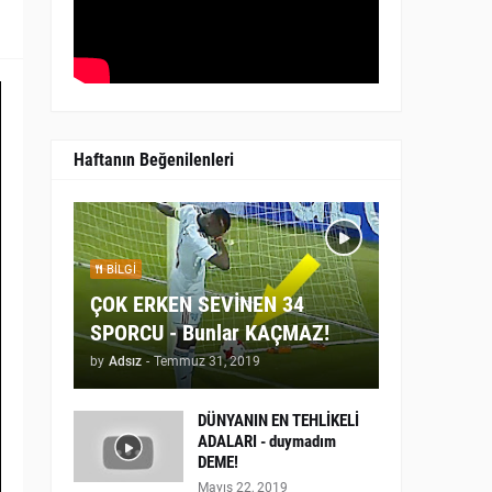
Haftanın Beğenilenleri
BILGI
ÇOK ERKEN SEVİNEN 34
SPORCU - Bunlar KAÇMAZ!
by
Adsız
-
Temmuz 31, 2019
DÜNYANIN EN TEHLİKELİ
ADALARI - duymadım
DEME!
Mayıs 22, 2019