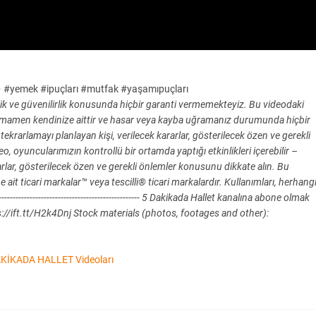
🍳✨ #yemek #ipuçları #mutfak #yaşamıpuçları
nlik ve güvenilirlik konusunda hiçbir garanti vermemekteyiz. Bu videodaki
tamamen kendinize aittir ve hasar veya kayba uğramanız durumunda hiçbir
ekrarlamayı planlayan kişi, verilecek kararlar, gösterilecek özen ve gerekli
oyuncularımızın kontrollü bir ortamda yaptığı etkinlikleri içerebilir –
arlar, gösterilecek özen ve gerekli önlemler konusunu dikkate alın. Bu
e ait ticari markalar™ veya tescilli® ticari markalardır. Kullanımları, herhang
---------------------------------------------- 5 Dakikada Hallet kanalına abone olmak
://ift.tt/H2k4Dnj Stock materials (photos, footages and other):
KİKADA HALLET Videoları