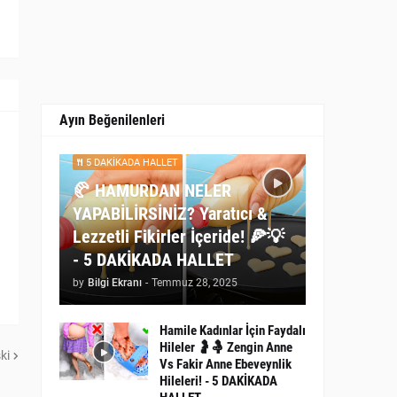
Ayın Beğenilenleri
5 DAKİKADA HALLET
🥐 HAMURDAN NELER
YAPABİLİRSİNİZ? Yaratıcı &
Lezzetli Fikirler İçeride! 🍕💡
- 5 DAKİKADA HALLET
by
Bilgi Ekranı
-
Temmuz 28, 2025
Hamile Kadınlar İçin Faydalı
Hileler 🤰🤱 Zengin Anne
ki
Vs Fakir Anne Ebeveynlik
Hileleri! - 5 DAKİKADA