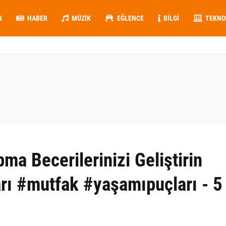
N
HABER
MÜZIK
EĞLENCE
BILGI
TEKNO
a Becerilerinizi Geliştirin
rı #mutfak #yaşamıpuçları - 5