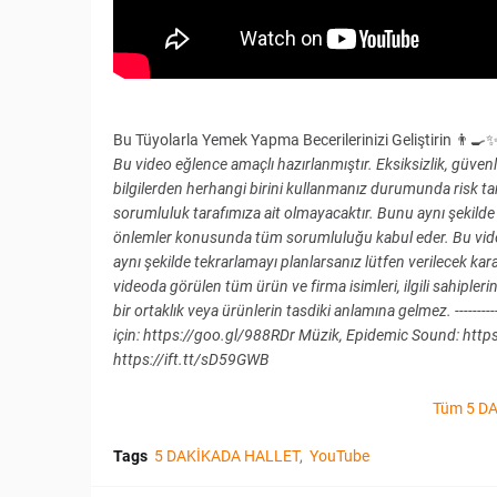
Bu Tüyolarla Yemek Yapma Becerilerinizi Geliştirin 👨‍
Bu video eğlence amaçlı hazırlanmıştır. Eksiksizlik, güve
bilgilerden herhangi birini kullanmanız durumunda risk 
sorumluluk tarafımıza ait olmayacaktır. Bunu aynı şekilde t
önlemler konusunda tüm sorumluluğu kabul eder. Bu video, 
aynı şekilde tekrarlamayı planlarsanız lütfen verilecek kar
videoda görülen tüm ürün ve firma isimleri, ilgili sahiplerin
bir ortaklık veya ürünlerin tasdiki anlamına gelmez. -------------
için: https://goo.gl/988RDr Müzik, Epidemic Sound: https
https://ift.tt/sD59GWB
Tüm 5 DA
Tags
5 DAKİKADA HALLET
YouTube