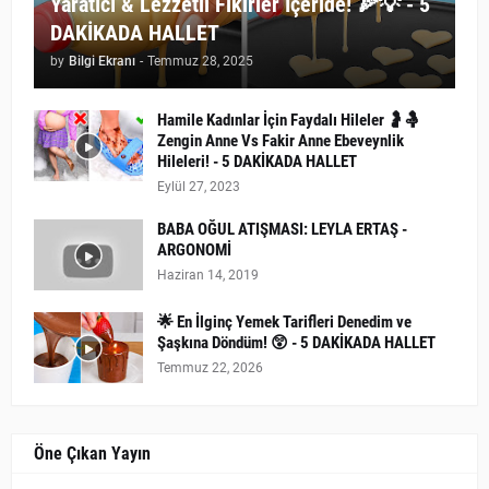
Yaratıcı & Lezzetli Fikirler İçeride! 🍕💡 - 5
DAKİKADA HALLET
by
Bilgi Ekranı
-
Temmuz 28, 2025
Hamile Kadınlar İçin Faydalı Hileler 🤰🤱
Zengin Anne Vs Fakir Anne Ebeveynlik
Hileleri! - 5 DAKİKADA HALLET
Eylül 27, 2023
BABA OĞUL ATIŞMASI: LEYLA ERTAŞ -
ARGONOMİ
Haziran 14, 2019
🌟 En İlginç Yemek Tarifleri Denedim ve
Şaşkına Döndüm! 😲 - 5 DAKİKADA HALLET
Temmuz 22, 2026
Öne Çıkan Yayın