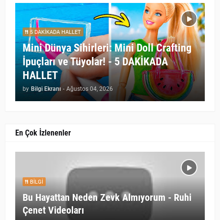
5 DAKİKADA HALLET
Mini Dünya Sihirleri: Mini Doll Crafting
İpuçları ve Tüyolar! - 5 DAKİKADA
HALLET
by
Bilgi Ekranı
-
Ağustos 04, 2026
En Çok İzlenenler
BILGI
Bu Hayattan Neden Zevk Almıyorum - Ruhi
Çenet Videoları