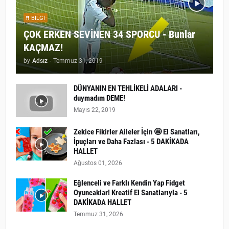
BILGI
ÇOK ERKEN SEVİNEN 34 SPORCU - Bunlar
KAÇMAZ!
by
Adsız
-
Temmuz 31, 2019
DÜNYANIN EN TEHLİKELİ ADALARI -
duymadım DEME!
Mayıs 22, 2019
Zekice Fikirler Aileler İçin 🤩 El Sanatları,
İpuçları ve Daha Fazlası - 5 DAKİKADA
HALLET
Ağustos 01, 2026
Eğlenceli ve Farklı Kendin Yap Fidget
Oyuncaklar! Kreatif El Sanatlarıyla - 5
DAKİKADA HALLET
Temmuz 31, 2026