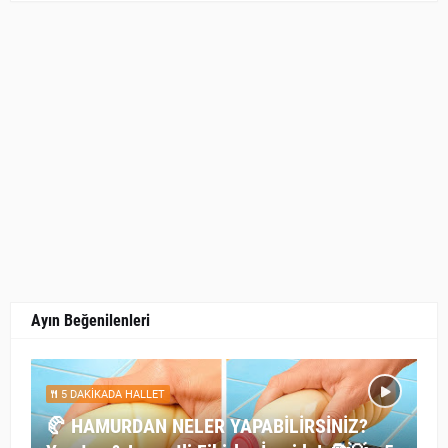
Ayın Beğenilenleri
5 DAKİKADA HALLET
🥐 HAMURDAN NELER YAPABİLİRSİNİZ?