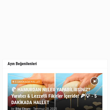
Ayın Beğenilenleri
5 DAKİKADA HALLET
🥐 HAMURDAN NELER YAPABİLİRSİNİZ?
Yaratıcı & Lezzetli Fikirler İçeride! 🍕💡 - 5
DAKİKADA HALLET
by
Bilgi Ekranı
-
Temmuz 28, 2025