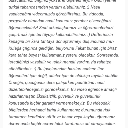
bulacaksınız. Silginiz yoksa, endişelenmeyin! Onun yerine
tutkal tabancasından yardım alabilirsiniz. ;) Nasıl
yapılacağını videomuzda görebilirsiniz. Bu videoda,
pergeliniz olmadan nasıl kusursuz çember çizeceğinizi
öğreneceksiniz! Sınıf arkadaşlarınızı ve öğretmenlerinizi
şaşırtmak için bu tüyoyu kullanabilirsiniz. :) Defterinizin
kapağını bir kara tahtaya dönüştürmeyi düşündünüz mü?
Kulağa çılgınca geldiğini biliyorum! Fakat bunun için biraz
kara tahta boyası kullanmanız yeterli olacaktır. Sonrasında,
istediğinizi yazabilir ve ıslak mendil yardımıyla rahatça
silebilirsiniz. :) Bu ipuçlarından bazıları sadece lise
öğrencileri için değil, aileler için de oldukça faydalı olabilir.
Örneğin, çocuğunuz ders çalışırken postürünü nasıl
düzeltebileceğinizi göreceksiniz. Bu video eğlence amaçlı
hazırlanmıştır. Eksiksizlik, güvenlik ve güvenilirlik
konusunda hiçbir garanti vermemekteyiz. Bu videodaki
bilgilerden herhangi birini kullanmanız durumunda risk
tamamen kendinize aittir ve hasar veya kayba uğramanız
durumunda hiçbir sorumluluk tarafımıza ait olmayacaktır.