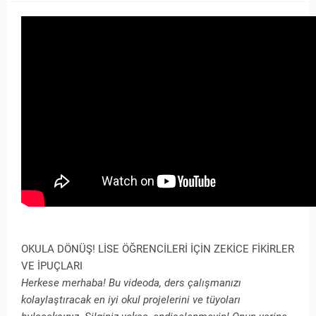
OKULA DÖNÜŞ! LİSE ÖĞRENCİLERİ İÇİN ZEKİCE FİKİRLER
VE İPUÇLARI
Herkese merhaba! Bu videoda, ders çalışmanızı
kolaylaştıracak en iyi okul projelerini ve tüyoları