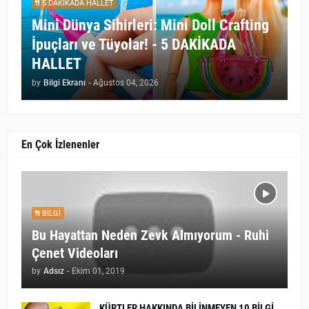
5 DAKİKADA HALLET
Mini Dünya Sihirleri: Mini Doll Crafting
İpuçları ve Tüyolar! - 5 DAKİKADA
HALLET
by
Bilgi Ekranı
-
Ağustos 04, 2026
En Çok İzlenenler
BILGI
Bu Hayattan Neden Zevk Almıyorum - Ruhi
Çenet Videoları
by
Adsız
-
Ekim 01, 2019
KÜRTLER HAKKINDA BİLİNMEYEN 10 BİLGİ