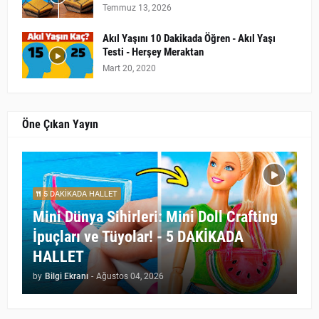
Temmuz 13, 2026
Akıl Yaşını 10 Dakikada Öğren - Akıl Yaşı
Testi - Herşey Meraktan
Mart 20, 2020
Öne Çıkan Yayın
5 DAKİKADA HALLET
Mini Dünya Sihirleri: Mini Doll Crafting
İpuçları ve Tüyolar! - 5 DAKİKADA
HALLET
by
Bilgi Ekranı
-
Ağustos 04, 2026