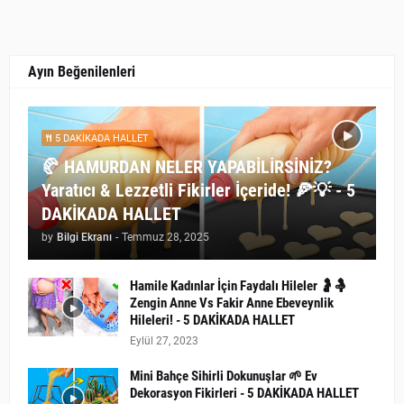
Ayın Beğenilenleri
5 DAKİKADA HALLET
🥐 HAMURDAN NELER YAPABİLİRSİNİZ?
Yaratıcı & Lezzetli Fikirler İçeride! 🍕💡 - 5
DAKİKADA HALLET
by
Bilgi Ekranı
-
Temmuz 28, 2025
Hamile Kadınlar İçin Faydalı Hileler 🤰🤱
Zengin Anne Vs Fakir Anne Ebeveynlik
Hileleri! - 5 DAKİKADA HALLET
Eylül 27, 2023
Mini Bahçe Sihirli Dokunuşlar 🌱 Ev
Dekorasyon Fikirleri - 5 DAKİKADA HALLET