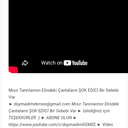
Mısır Tanrılarının Elindeki Çantaların ŞOK EDİCİ Bir Sebebi
Var
► duymadimdemee@gmail.com Mısır Tanrılarının Elindeki
Çantaların ŞOK EDİCİ Bir Sebebi Var ► İzlediğiniz için
TEŞEKKÜRLER :) ► ABONE OLUN ►
https://www.youtube.com/c/duymadimDEMEE ► Video