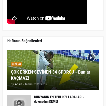
Haftanın Beğenilenleri
BILGI
ÇOK ERKEN SEVİNEN 34 SPORCU - Bunlar
KAÇMAZ!
by
Adsız
-
Temmuz 31, 2019
DÜNYANIN EN TEHLİKELİ ADALARI -
duymadım DEME!