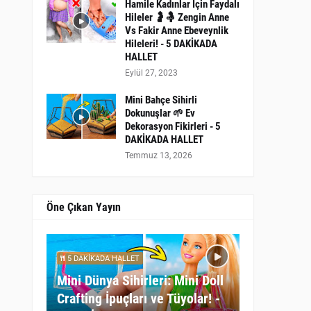
Hamile Kadınlar İçin Faydalı
Hileler 🤰🤱 Zengin Anne
Vs Fakir Anne Ebeveynlik
Hileleri! - 5 DAKİKADA
HALLET
Eylül 27, 2023
Mini Bahçe Sihirli
Dokunuşlar 🌱 Ev
Dekorasyon Fikirleri - 5
DAKİKADA HALLET
Temmuz 13, 2026
Öne Çıkan Yayın
5 DAKİKADA HALLET
Mini Dünya Sihirleri: Mini Doll
Crafting İpuçları ve Tüyolar! -