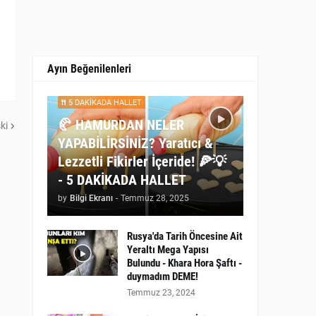
Ayın Beğenilenleri
5 DAKİKADA HALLET
🥐 HAMURDAN NELER
ki
YAPABİLİRSİNİZ? Yaratıcı &
Lezzetli Fikirler İçeride! 🍕💡
- 5 DAKİKADA HALLET
by
Bilgi Ekranı
-
Temmuz 28, 2025
Rusya'da Tarih Öncesine Ait
Yeraltı Mega Yapısı
Bulundu - Khara Hora Şaftı -
duymadım DEME!
Temmuz 23, 2024