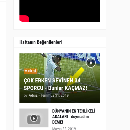
Haftanın Beğenilenleri
BILGI
ÇOK ERKEN SEVİNEN 34
SPORCU - Bunlar KAÇMAZ!
by
Adsız
-
Temmuz 31, 2019
DÜNYANIN EN TEHLİKELİ
ADALARI - duymadım
DEME!
Mayıs 22, 2019