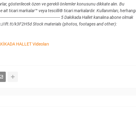
arlar, gösterilecek özen ve gerekli önlemler konusunu dikkate alın. Bu
e ait ticari markalar™ veya tescilli® ticari markalardır. Kullanımları, herhang
---------------------------------------------- 5 Dakikada Hallet kanalına abone olmak
://ift.tt/k3F2H5d Stock materials (photos, footages and other):
KİKADA HALLET Videoları