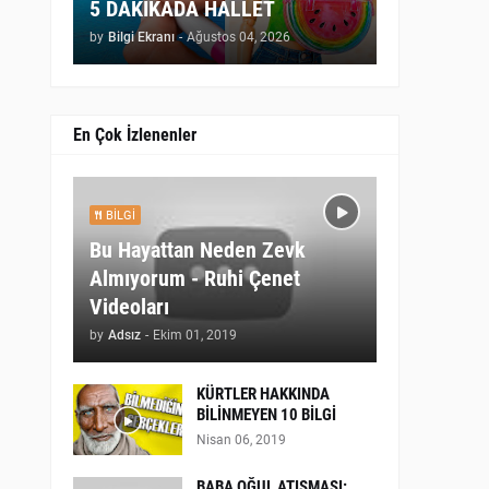
5 DAKİKADA HALLET
by
Bilgi Ekranı
-
Ağustos 04, 2026
En Çok İzlenenler
BILGI
Bu Hayattan Neden Zevk
Almıyorum - Ruhi Çenet
Videoları
by
Adsız
-
Ekim 01, 2019
KÜRTLER HAKKINDA
BİLİNMEYEN 10 BİLGİ
Nisan 06, 2019
BABA OĞUL ATIŞMASI: