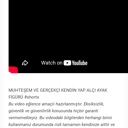
MUHTEŞEM VE GERÇEKÇİ KENDİN YAP ALÇI AYAK
FİGÜRÜ #shorts
Bu video eğlence amaçlı hazırlanmıştır. Eksiksizlik,
güvenlik ve güvenilirlik konusunda hiçbir garanti
vermemekteyiz. Bu videodaki bilgilerden herhangi birini
kullanmanız durumunda risk tamamen kendinize aittir ve