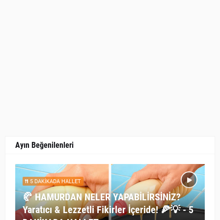
Ayın Beğenilenleri
5 DAKİKADA HALLET
🥐 HAMURDAN NELER YAPABİLİRSİNİZ?
Yaratıcı & Lezzetli Fikirler İçeride! 🍕💡 - 5