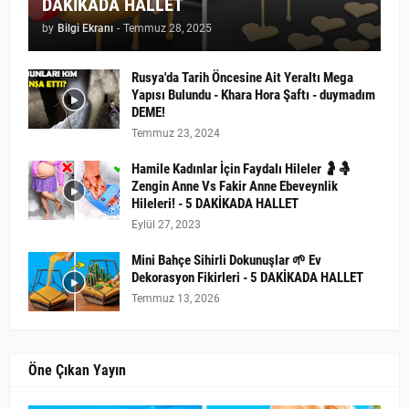
DAKİKADA HALLET
by
Bilgi Ekranı
-
Temmuz 28, 2025
Rusya'da Tarih Öncesine Ait Yeraltı Mega
Yapısı Bulundu - Khara Hora Şaftı - duymadım
DEME!
Temmuz 23, 2024
Hamile Kadınlar İçin Faydalı Hileler 🤰🤱
Zengin Anne Vs Fakir Anne Ebeveynlik
Hileleri! - 5 DAKİKADA HALLET
Eylül 27, 2023
Mini Bahçe Sihirli Dokunuşlar 🌱 Ev
Dekorasyon Fikirleri - 5 DAKİKADA HALLET
Temmuz 13, 2026
Öne Çıkan Yayın