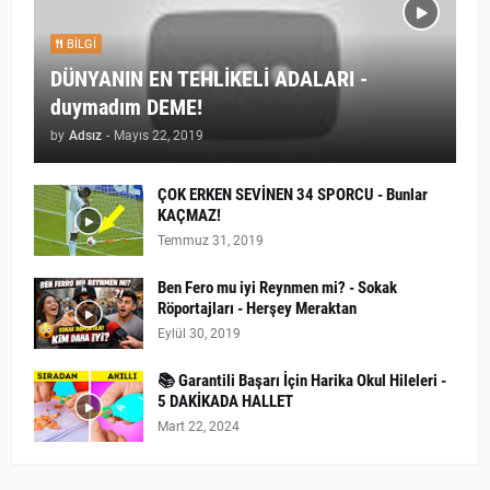
BILGI
DÜNYANIN EN TEHLİKELİ ADALARI -
duymadım DEME!
by
Adsız
-
Mayıs 22, 2019
ÇOK ERKEN SEVİNEN 34 SPORCU - Bunlar
KAÇMAZ!
Temmuz 31, 2019
Ben Fero mu iyi Reynmen mi? - Sokak
Röportajları - Herşey Meraktan
Eylül 30, 2019
📚 Garantili Başarı İçin Harika Okul Hileleri -
5 DAKİKADA HALLET
Mart 22, 2024