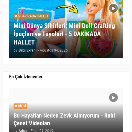
5 DAKİKADA HALLET
Mini Dünya Sihirleri: Mini Doll Crafting
İpuçları ve Tüyolar! - 5 DAKİKADA
HALLET
by
Bilgi Ekranı
-
Ağustos 04, 2026
En Çok İzlenenler
BILGI
Bu Hayattan Neden Zevk Almıyorum - Ruhi
Çenet Videoları
by
Adsız
-
Ekim 01, 2019