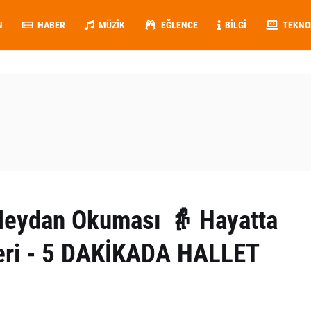
N
HABER
MÜZIK
EĞLENCE
BILGI
TEKNO
eydan Okuması 👵 Hayatta
leri - 5 DAKİKADA HALLET