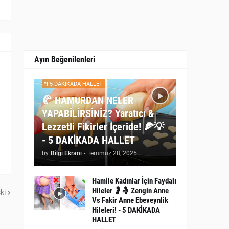
Ayın Beğenilenleri
5 DAKİKADA HALLET
🥐 HAMURDAN NELER
YAPABİLİRSİNİZ? Yaratıcı &
Lezzetli Fikirler İçeride! 🍕💡
- 5 DAKİKADA HALLET
by
Bilgi Ekranı
-
Temmuz 28, 2025
Hamile Kadınlar İçin Faydalı
Hileler 🤰🤱 Zengin Anne
ki
Vs Fakir Anne Ebeveynlik
Hileleri! - 5 DAKİKADA
HALLET