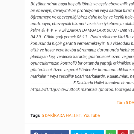
Büyükanne'nin başa baş gittiğimiz ve eşsiz ebeveynlik yakl
bir ebeveyn, deneyimli bir profesyonel veya sadece biraz 
öğrenmeye ve ebeveynliği biraz daha kolay ve keyifli hale 
unutmayın, ebeveynlik hikmeti ve sizi en iyi ebeveyn olab
kalın! 💪👨‍👩‍👧‍👦👶 ZAMAN DAMGALARI: 00:07 - Ben vs bü
04:30 - Gökkuşağı yemek 06:11 - Pasta süsleme fikri Bu vid
konusunda hiçbir garanti vermemekteyiz. Bu videodaki b
aittir ve hasar veya kayba uğramanız durumunda hiçbir so
planlayan kişi, verilecek kararlar, gösterilecek özen ve 
oyuncularımızın kontrollü bir ortamda yaptığı etkinlikleri iç
gösterilecek özen ve gerekli önlemler konusunu dikkate alın
markalar™ veya tescilli® ticari markalardır. Kullanımları, herh
----------------------------------- 5 Dakikada Hallet kanalına
https://ift.tt/ji7hZwJ Stock materials (photos, footages 
Tüm 5 DA
Tags
5 DAKİKADA HALLET
YouTube