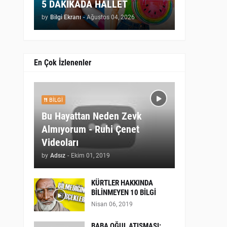
5 DAKİKADA HALLET
by
Bilgi Ekranı
-
Ağustos 04, 2026
En Çok İzlenenler
BILGI
Bu Hayattan Neden Zevk
Almıyorum - Ruhi Çenet
Videoları
by
Adsız
-
Ekim 01, 2019
KÜRTLER HAKKINDA
BİLİNMEYEN 10 BİLGİ
Nisan 06, 2019
BABA OĞUL ATIŞMASI: