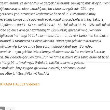
aşımlarımızı ve denenmiş ve gerçek hilelerimizi paylaştığımızı izleyin. Yeni
eğlence arayan olup olmadığınız, bu video size göredir. Gülmeye,
getirecek yeni stratejiler keşfetmeye hazır olun. Bizi abone olmayı
ileceğiniz konusunda güçlendirecek komik mücadeleler için bizi takipte
yükanne 00:51 - DIY su sebili 01:42 - Mutfak hilesi 03:19 - Güvenlik hilesi
eo eğlence amaçlı hazırlanmıştır. Eksiksizlik, güvenlik ve güvenilirlik
ilgilerden herhangi birini kullanmanız durumunda risk tamamen kendinize
rumluluk tarafımıza ait olmayacaktır. Bunu aynı şekilde tekrarlamayı
gerekli önlemler konusunda tüm sorumluluğu kabul eder. Bu video,
erebilir – aynı şekilde tekrarlamayı planlarsanız lütfen verilecek kararlar,
. Bu videoda görülen tüm ürün ve firma isimleri, ilgili sahiplerine ait ticari
angi bir ortaklık veya ürünlerin tasdiki anlamına gelmez. ------------------------
 abone olmak için: https://goo.gl/988RDr Müzik, Epidemic Sound:
and other): https://ift.tt/OTImAFz
KİKADA HALLET Videoları