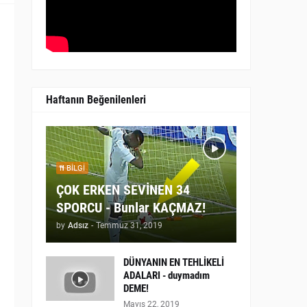
Haftanın Beğenilenleri
BILGI
ÇOK ERKEN SEVİNEN 34
SPORCU - Bunlar KAÇMAZ!
by
Adsız
-
Temmuz 31, 2019
DÜNYANIN EN TEHLİKELİ
ADALARI - duymadım
DEME!
Mayıs 22, 2019