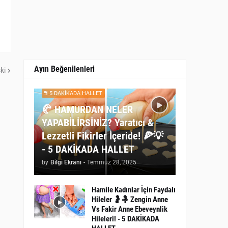
Ayın Beğenilenleri
ki
5 DAKİKADA HALLET
🥐 HAMURDAN NELER
YAPABİLİRSİNİZ? Yaratıcı &
Lezzetli Fikirler İçeride! 🍕💡
- 5 DAKİKADA HALLET
by
Bilgi Ekranı
-
Temmuz 28, 2025
Hamile Kadınlar İçin Faydalı
Hileler 🤰🤱 Zengin Anne
Vs Fakir Anne Ebeveynlik
Hileleri! - 5 DAKİKADA