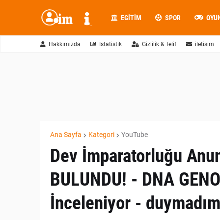
EGITIM
SPOR
OYU
Hakkımızda
İstatistik
Gizlilik & Telif
iletisim
Ana Sayfa
Kategori
YouTube
Dev İmparatorluğu Anunn
BULUNDU! - DNA GENOM
İnceleniyor - duymadı