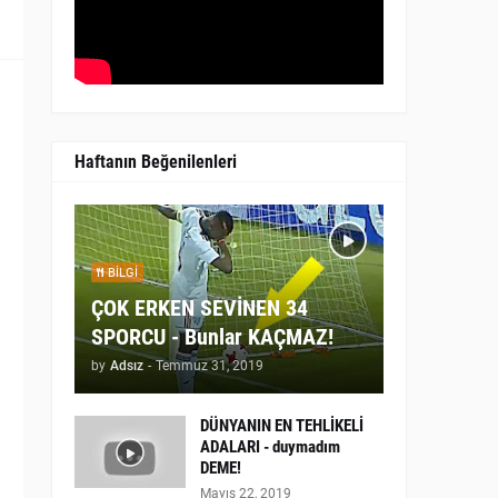
Haftanın Beğenilenleri
BILGI
ÇOK ERKEN SEVİNEN 34
SPORCU - Bunlar KAÇMAZ!
by
Adsız
-
Temmuz 31, 2019
DÜNYANIN EN TEHLİKELİ
ADALARI - duymadım
DEME!
Mayıs 22, 2019