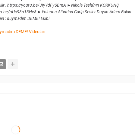
bilir ​: https://youtu.be/JIyYdFySBmA ►Nikola Tesla'nın KORKUNÇ
/youtu.be/pUc93n13Hv8 ►Yolunun Altından Garip Sesler Duyan Adam Bakın
yan : duymadım DEME! Ekibi
ymadım DEME! Videoları