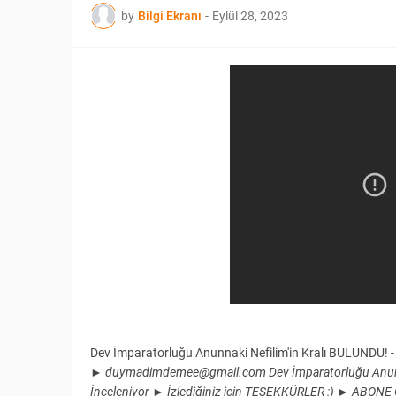
by
Bilgi Ekranı
-
Eylül 28, 2023
Dev İmparatorluğu Anunnaki Nefilim'in Kralı BULUNDU! 
► duymadimdemee@gmail.com Dev İmparatorluğu Anunnak
İnceleniyor ► İzlediğiniz için TEŞEKKÜRLER :) ► AB