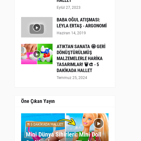
HALLET
Eylül 27, 2023
BABA OĞUL ATIŞMASI:
LEYLA ERTAŞ - ARGONOMİ
Haziran 14, 2019
ATIKTAN SANATA 🤩 GERİ
DÖNÜŞTÜRÜLMÜŞ
MALZEMELERLE HARİKA
TASARIMLAR! 🗑️🎨 - 5
DAKİKADA HALLET
Temmuz 25, 2024
Öne Çıkan Yayın
5 DAKİKADA HALLET
Mini Dünya Sihirleri: Mini Doll