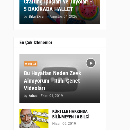
Crafting İpuçları ve Tüyolar! -
5 DAKİKADA HALLET
by
Bilgi Ekranı
-
Ağustos 04, 2026
En Çok İzlenenler
BILGI
Bu Hayattan Neden Zevk
Almıyorum - Ruhi Çenet
Videoları
by
Adsız
-
Ekim 01, 2019
KÜRTLER HAKKINDA
BİLİNMEYEN 10 BİLGİ
Nisan 06, 2019