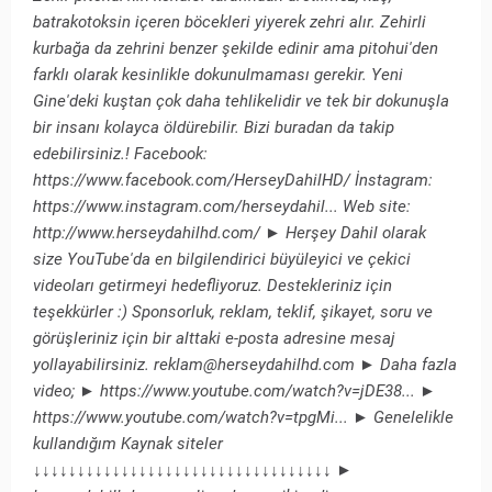
batrakotoksin içeren böcekleri yiyerek zehri alır. Zehirli
kurbağa da zehrini benzer şekilde edinir ama pitohui'den
farklı olarak kesinlikle dokunulmaması gerekir. Yeni
Gine'deki kuştan çok daha tehlikelidir ve tek bir dokunuşla
bir insanı kolayca öldürebilir. Bizi buradan da takip
edebilirsiniz.! Facebook:
https://www.facebook.com/HerseyDahilHD/​​ İnstagram:
https://www.instagram.com/herseydahil...​ Web site:
http://www.herseydahilhd.com/​​ ► Herşey Dahil olarak
size YouTube'da en bilgilendirici büyüleyici ve çekici
videoları getirmeyi hedefliyoruz. Destekleriniz için
teşekkürler :) Sponsorluk, reklam, teklif, şikayet, soru ve
görüşleriniz için bir alttaki e-posta adresine mesaj
yollayabilirsiniz. reklam@herseydahilhd.com ► Daha fazla
video; ► https://www.youtube.com/watch?v=jDE38...​ ►
https://www.youtube.com/watch?v=tpgMi...​ ► Genelelikle
kullandığım Kaynak siteler
↓↓↓↓↓↓↓↓↓↓↓↓↓↓↓↓↓↓↓↓↓↓↓↓↓↓↓↓↓↓↓↓↓↓ ►