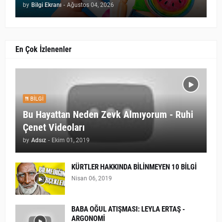
by
Bilgi Ekranı
-
Ağustos 04, 2026
En Çok İzlenenler
BILGI
Bu Hayattan Neden Zevk Almıyorum - Ruhi
Çenet Videoları
by
Adsız
-
Ekim 01, 2019
KÜRTLER HAKKINDA BİLİNMEYEN 10 BİLGİ
Nisan 06, 2019
BABA OĞUL ATIŞMASI: LEYLA ERTAŞ -
ARGONOMİ