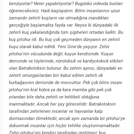
benziyorlar? Neler yapabiliyorlar? Bugünkü videoda bunları
öğreneceksiniz. Hadi başlayalım. Bilim insanlarının uzun
zamandır zehirli kuşların var olmadığına inandıkları
gerçeğiyle başlamakta fayda var. Neyse ki dünyadaki ilk
zehirli kuş yakalandığında tüm şüpheleri ortadan kalktı. Bu
kuş pitohui idi. Bu kuş çok geçmeden dünyanın en zehirli
kuşu olarak kabul edildi. Yeni Gine'de yaşıyor. Zehir
pitohui'nin vücudunda değil, kuşun kendisinde. Kuşun
derisinde ve tüylerinde, nörotoksik ve kardiyotoksik etkileri
olan Batrakotoksin bulunur. Bu zehrin aynısı, dünyadaki en
zehirli omurgalılardan biri kabul edilen zehirli ok
kurbağasının derisinde de mevcuttur. Pek çok bilim insanı
pitohui'nin kral kobra ya da kara mamba gibi pek çok
yılandan bile daha zehirli ve tehlikeli olduğuna
inanmaktadır. Ancak her şey görecelidir. Batrakotoksin
tarafından zehirlenen insanlar ve hayvanlar kalp
durmasından ölmektedir, ancak aynı zamanda bir pitohui'ye
dokunmak insanlar için hiçbir tehlike oluşturmamaktadır.
Zehir pitohui'nin kendisi tarafından üretilmez; kuş,