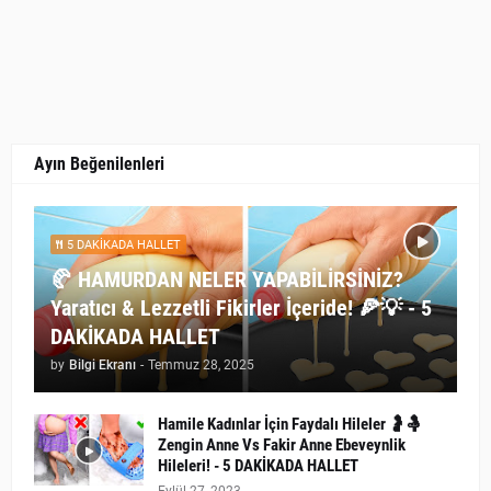
Ayın Beğenilenleri
5 DAKİKADA HALLET
🥐 HAMURDAN NELER YAPABİLİRSİNİZ?
Yaratıcı & Lezzetli Fikirler İçeride! 🍕💡 - 5
DAKİKADA HALLET
by
Bilgi Ekranı
-
Temmuz 28, 2025
Hamile Kadınlar İçin Faydalı Hileler 🤰🤱
Zengin Anne Vs Fakir Anne Ebeveynlik
Hileleri! - 5 DAKİKADA HALLET