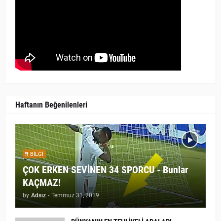
Haftanın Beğenilenleri
BILGI
ÇOK ERKEN SEVİNEN 34 SPORCU - Bunlar
KAÇMAZ!
by
Adsız
-
Temmuz 31, 2019