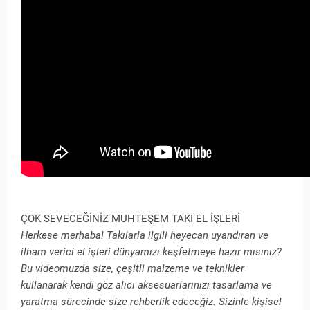
ÇOK SEVECEĞİNİZ MUHTEŞEM TAKI EL İŞLERİ
Herkese merhaba! Takılarla ilgili heyecan uyandıran ve
ilham verici el işleri dünyamızı keşfetmeye hazır mısınız?
Bu videomuzda size, çeşitli malzeme ve teknikler
kullanarak kendi göz alıcı aksesuarlarınızı tasarlama ve
yaratma sürecinde size rehberlik edeceğiz. Sizinle kişisel