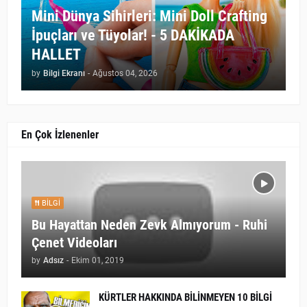
Mini Dünya Sihirleri: Mini Doll Crafting
İpuçları ve Tüyolar! - 5 DAKİKADA
HALLET
by
Bilgi Ekranı
-
Ağustos 04, 2026
En Çok İzlenenler
BILGI
Bu Hayattan Neden Zevk Almıyorum - Ruhi
Çenet Videoları
by
Adsız
-
Ekim 01, 2019
KÜRTLER HAKKINDA BİLİNMEYEN 10 BİLGİ