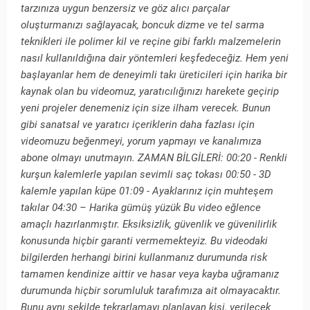
tarzınıza uygun benzersiz ve göz alıcı parçalar
oluşturmanızı sağlayacak, boncuk dizme ve tel sarma
teknikleri ile polimer kil ve reçine gibi farklı malzemelerin
nasıl kullanıldığına dair yöntemleri keşfedeceğiz. Hem yeni
başlayanlar hem de deneyimli takı üreticileri için harika bir
kaynak olan bu videomuz, yaratıcılığınızı harekete geçirip
yeni projeler denemeniz için size ilham verecek. Bunun
gibi sanatsal ve yaratıcı içeriklerin daha fazlası için
videomuzu beğenmeyi, yorum yapmayı ve kanalımıza
abone olmayı unutmayın. ZAMAN BİLGİLERİ: 00:20 - Renkli
kurşun kalemlerle yapılan sevimli saç tokası 00:50 - 3D
kalemle yapılan küpe 01:09 - Ayaklarınız için muhteşem
takılar 04:30 – Harika gümüş yüzük Bu video eğlence
amaçlı hazırlanmıştır. Eksiksizlik, güvenlik ve güvenilirlik
konusunda hiçbir garanti vermemekteyiz. Bu videodaki
bilgilerden herhangi birini kullanmanız durumunda risk
tamamen kendinize aittir ve hasar veya kayba uğramanız
durumunda hiçbir sorumluluk tarafımıza ait olmayacaktır.
Bunu aynı şekilde tekrarlamayı planlayan kişi, verilecek