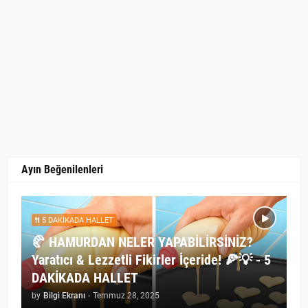
Ayın Beğenilenleri
5 DAKİKADA HALLET
🥐 HAMURDAN NELER YAPABİLİRSİNİZ?
Yaratıcı & Lezzetli Fikirler İçeride! 🍕💡 - 5
DAKİKADA HALLET
by
Bilgi Ekranı
-
Temmuz 28, 2025