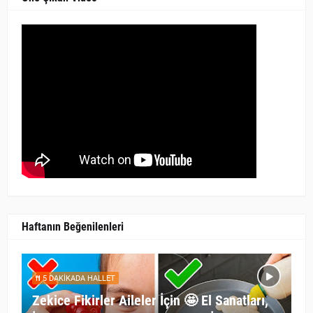
Haftanın Beğenilenleri
5 DAKİKADA HALLET
Zekice Fikirler Aileler İçin 🤩 El Sanatları,