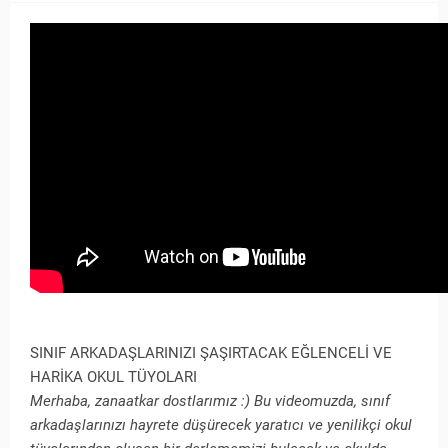
SINIF ARKADAŞLARINIZI ŞAŞIRTACAK EĞLENCELİ VE
HARİKA OKUL TÜYOLARI
Merhaba, zanaatkar dostlarımız :) Bu videomuzda, sınıf
arkadaşlarınızı hayrete düşürecek yaratıcı ve yenilikçi okul