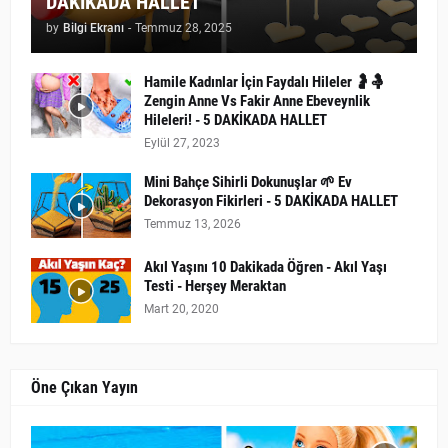
DAKİKADA HALLET
by
Bilgi Ekranı
-
Temmuz 28, 2025
Hamile Kadınlar İçin Faydalı Hileler 🤰🤱
Zengin Anne Vs Fakir Anne Ebeveynlik
Hileleri! - 5 DAKİKADA HALLET
Eylül 27, 2023
Mini Bahçe Sihirli Dokunuşlar 🌱 Ev
Dekorasyon Fikirleri - 5 DAKİKADA HALLET
Temmuz 13, 2026
Akıl Yaşını 10 Dakikada Öğren - Akıl Yaşı
Testi - Herşey Meraktan
Mart 20, 2020
Öne Çıkan Yayın