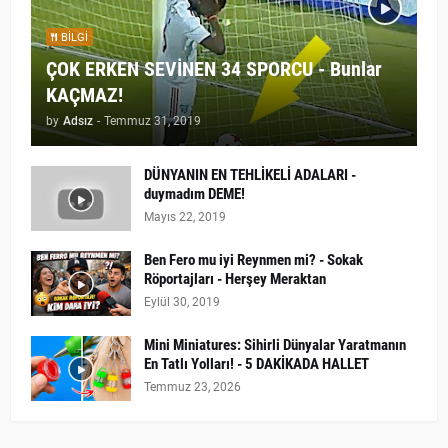
BILGI
ÇOK ERKEN SEVİNEN 34 SPORCU - Bunlar
KAÇMAZ!
by
Adsız
-
Temmuz 31, 2019
DÜNYANIN EN TEHLİKELİ ADALARI -
duymadım DEME!
Mayıs 22, 2019
Ben Fero mu iyi Reynmen mi? - Sokak
Röportajları - Herşey Meraktan
Eylül 30, 2019
Mini Miniatures: Sihirli Dünyalar Yaratmanın
En Tatlı Yolları! - 5 DAKİKADA HALLET
Temmuz 23, 2026