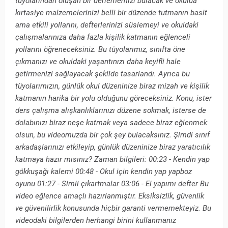
tüyolarından oluşan bir derlememizi bulacak ve okulda
kırtasiye malzemelerinizi belli bir düzende tutmanın basit
ama etkili yollarını, defterlerinizi süslemeyi ve okuldaki
çalışmalarınıza daha fazla kişilik katmanın eğlenceli
yollarını öğreneceksiniz. Bu tüyolarımız, sınıfta öne
çıkmanızı ve okuldaki yaşantınızı daha keyifli hale
getirmenizi sağlayacak şekilde tasarlandı. Ayrıca bu
tüyolarımızın, günlük okul düzeninize biraz mizah ve kişilik
katmanın harika bir yolu olduğunu göreceksiniz. Konu, ister
ders çalışma alışkanlıklarınızı düzene sokmak, isterse de
dolabınızı biraz neşe katmak veya sadece biraz eğlenmek
olsun, bu videomuzda bir çok şey bulacaksınız. Şimdi sınıf
arkadaşlarınızı etkileyip, günlük düzeninize biraz yaratıcılık
katmaya hazır mısınız? Zaman bilgileri: 00:23 - Kendin yap
gökkuşağı kalemi 00:48 - Okul için kendin yap yapboz
oyunu 01:27 - Simli çıkartmalar 03:06 - El yapımı defter Bu
video eğlence amaçlı hazırlanmıştır. Eksiksizlik, güvenlik
ve güvenilirlik konusunda hiçbir garanti vermemekteyiz. Bu
videodaki bilgilerden herhangi birini kullanmanız