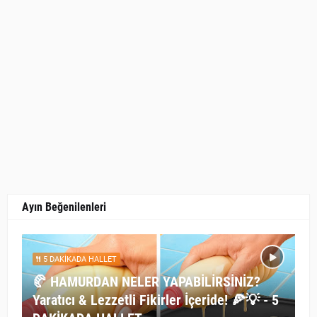
Ayın Beğenilenleri
5 DAKİKADA HALLET
🥐 HAMURDAN NELER YAPABİLİRSİNİZ?
Yaratıcı & Lezzetli Fikirler İçeride! 🍕💡 - 5