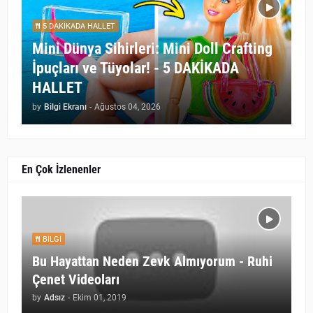
5 DAKİKADA HALLET
Mini Dünya Sihirleri: Mini Doll Crafting
İpuçları ve Tüyolar! - 5 DAKİKADA
HALLET
by
Bilgi Ekranı
-
Ağustos 04, 2026
En Çok İzlenenler
BILGI
Bu Hayattan Neden Zevk Almıyorum - Ruhi
Çenet Videoları
by
Adsız
-
Ekim 01, 2019