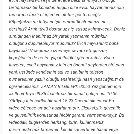
evcil hayvanların eşit derecede bakıma ihtiyacı olduğu
tartışmasız bir konudur. Bugün size evcil hayvanlarınız için
tamamen farklı el işleri ve aletler göstereceğiz.
Köpeğinizin su ihtiyacı için otomatik bir cihaza ne
dersiniz? Artık tüylü dostunuz hiç susuz kalmayacak. Deniz
simidinden inanılmaz bir yatak yapmanın mümkün
olduğunu düşünebiliyor musunuz? Evcil hayvanınız buna
bayılacak! Videomuzu izlemeye devam ettiğinizde,
köpeğinizin de resim yapabildiğini göreceksiniz. Buna
ilaveten, evcil hayvanınız için en önemli şeylerden biri olan
yani, üstünde kendisinin adı ve sahibinin telefon
numarasının yazılı olduğu anahtarlığı nasıl yapacağınızı da
öğreneceksiniz. ZAMAN BİLGİLERİ: 00:53 Yaz günleri için
akıllı bir tüyo 08:35 İnanılmaz bir sanat çalışması 10:36
Yürüyüş için harika bir alet 15:23 Önemli aksesuar Bu
video eğlence amaçlı hazırlanmıştır. Eksiksizlik, güvenlik
ve güvenilirlik konusunda hiçbir garanti vermemekteyiz. Bu
videodaki bilgilerden herhangi birini kullanmanız
durumunda risk tamamen kendinize aittir ve hasar veya