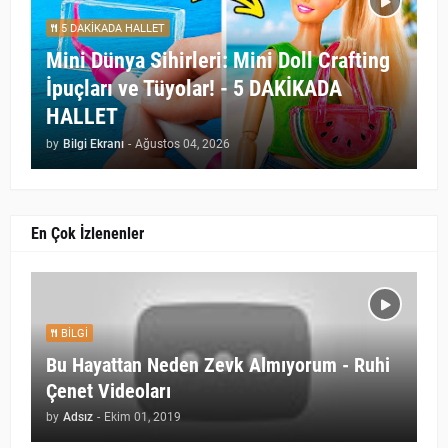
5 DAKİKADA HALLET
Mini Dünya Sihirleri: Mini Doll Crafting
İpuçları ve Tüyolar! - 5 DAKİKADA
HALLET
by
Bilgi Ekranı
-
Ağustos 04, 2026
En Çok İzlenenler
BILGI
Bu Hayattan Neden Zevk Almıyorum - Ruhi
Çenet Videoları
by
Adsız
-
Ekim 01, 2019