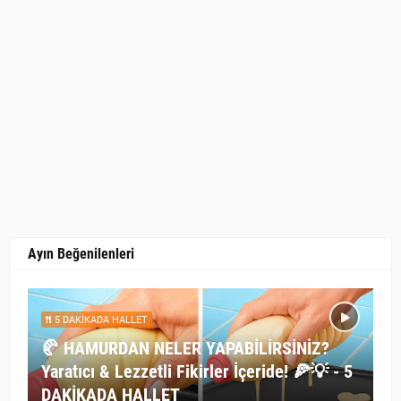
Ayın Beğenilenleri
5 DAKİKADA HALLET
🥐 HAMURDAN NELER YAPABİLİRSİNİZ?
Yaratıcı & Lezzetli Fikirler İçeride! 🍕💡 - 5
DAKİKADA HALLET