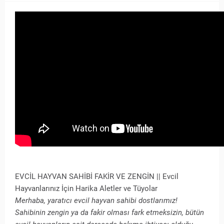
EVCİL HAYVAN SAHİBİ FAKİR VE ZENGİN || Evcil
Hayvanlarınız İçin Harika Aletler ve Tüyolar
Merhaba, yaratıcı evcil hayvan sahibi dostlarımız!
Sahibinin zengin ya da fakir olması fark etmeksizin, bütün