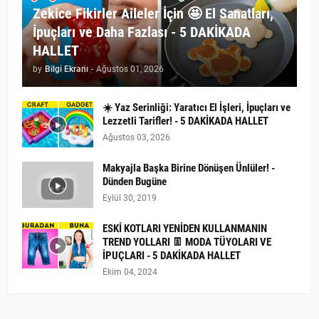
Zekice Fikirler Aileler İçin 🤩 El Sanatları,
İpuçları ve Daha Fazlası - 5 DAKİKADA
HALLET
by
Bilgi Ekranı
-
Ağustos 01, 2026
☀️ Yaz Serinliği: Yaratıcı El İşleri, İpuçları ve
Lezzetli Tarifler! - 5 DAKİKADA HALLET
Ağustos 03, 2026
Makyajla Başka Birine Dönüşen Ünlüler! -
Dünden Bugüne
Eylül 30, 2019
ESKİ KOTLARI YENİDEN KULLANMANIN
TREND YOLLARI 👖 MODA TÜYOLARI VE
İPUÇLARI - 5 DAKİKADA HALLET
Ekim 04, 2024