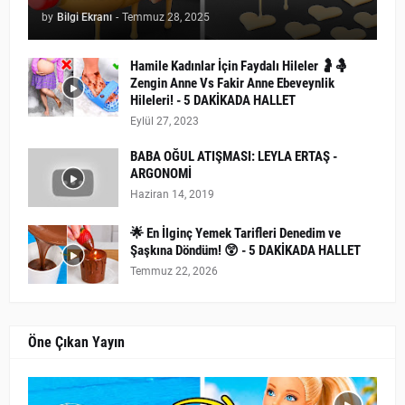
by
Bilgi Ekranı
-
Temmuz 28, 2025
Hamile Kadınlar İçin Faydalı Hileler 🤰🤱
Zengin Anne Vs Fakir Anne Ebeveynlik
Hileleri! - 5 DAKİKADA HALLET
Eylül 27, 2023
BABA OĞUL ATIŞMASI: LEYLA ERTAŞ -
ARGONOMİ
Haziran 14, 2019
🌟 En İlginç Yemek Tarifleri Denedim ve
Şaşkına Döndüm! 😲 - 5 DAKİKADA HALLET
Temmuz 22, 2026
Öne Çıkan Yayın