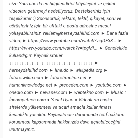
size YouTube'da en bilgilendirici büyüleyici ve çekici
videoları getirmeyi hedefliyoruz. Destekleriniz için
teşekkürler :) Sponsorluk, reklam, teklif, şikayet, soru ve
görüşleriniz için bir alttaki e-posta adresine mesaj
yollayabilirsiniz. reklam@herseydahilhd.com ► Daha fazla
video; ► https://www.youtube.com/watch?v=jDE38...​ ►
https://www.youtube.com/watch?v=tpgMi...​ ► Genelelikle
kullandığım Kaynak siteler
↓↓↓↓↓↓↓↓↓↓↓↓↓↓↓↓↓↓↓↓↓↓↓↓↓↓↓↓↓↓↓↓↓↓ ►
herseydahilhd.com ► line.do ► wikipedia.org ►
future.wikia.com ► faturetimeline.net ►
humanknowledge.net ► preceden.com ► youtube.com ►
onedio.com ► newsner.com ► webtekno.com ► Music :
İncompetech.com ♦ Yasal Uyarı ♦ Videoların başka
sitelerde yüklenmesi ve ticari amaçla kullanılması
kesinlikle yasaktır. Paylaşılması durumunda telif hakların
korunması kapsamında hakkınızda dava açılabileceğini
unutmayınız.