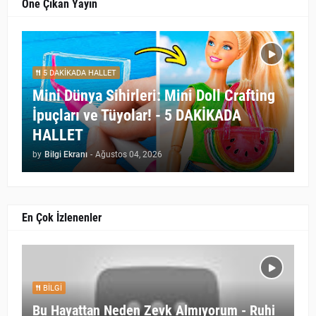
Öne Çıkan Yayın
5 DAKİKADA HALLET
Mini Dünya Sihirleri: Mini Doll Crafting
İpuçları ve Tüyolar! - 5 DAKİKADA
HALLET
by
Bilgi Ekranı
-
Ağustos 04, 2026
En Çok İzlenenler
BILGI
Bu Hayattan Neden Zevk Almıyorum - Ruhi