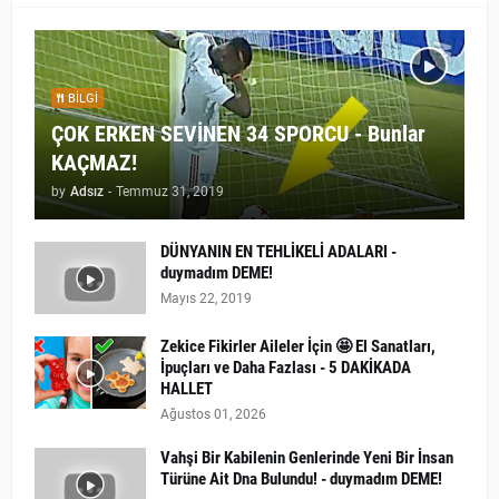
BILGI
ÇOK ERKEN SEVİNEN 34 SPORCU - Bunlar
KAÇMAZ!
by
Adsız
-
Temmuz 31, 2019
DÜNYANIN EN TEHLİKELİ ADALARI -
duymadım DEME!
Mayıs 22, 2019
Zekice Fikirler Aileler İçin 🤩 El Sanatları,
İpuçları ve Daha Fazlası - 5 DAKİKADA
HALLET
Ağustos 01, 2026
Vahşi Bir Kabilenin Genlerinde Yeni Bir İnsan
Türüne Ait Dna Bulundu! - duymadım DEME!