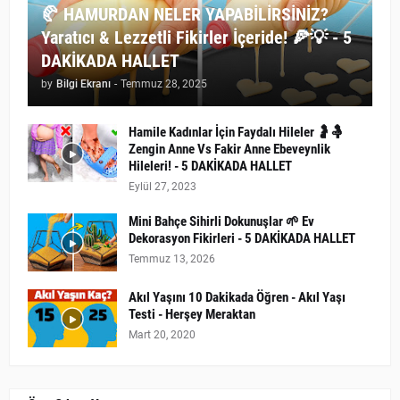
🥐 HAMURDAN NELER YAPABİLİRSİNİZ?
Yaratıcı & Lezzetli Fikirler İçeride! 🍕💡 - 5
DAKİKADA HALLET
by
Bilgi Ekranı
-
Temmuz 28, 2025
Hamile Kadınlar İçin Faydalı Hileler 🤰🤱
Zengin Anne Vs Fakir Anne Ebeveynlik
Hileleri! - 5 DAKİKADA HALLET
Eylül 27, 2023
Mini Bahçe Sihirli Dokunuşlar 🌱 Ev
Dekorasyon Fikirleri - 5 DAKİKADA HALLET
Temmuz 13, 2026
Akıl Yaşını 10 Dakikada Öğren - Akıl Yaşı
Testi - Herşey Meraktan
Mart 20, 2020