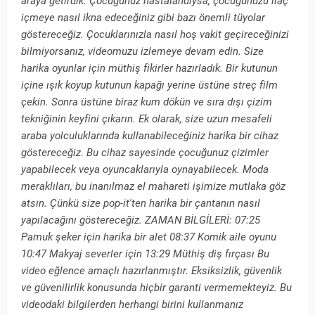
araya getirdik. Çocuğunuz hastalandıysa, çocuğunuzu ilaç
içmeye nasıl ikna edeceğiniz gibi bazı önemli tüyolar
göstereceğiz. Çocuklarınızla nasıl hoş vakit geçireceğinizi
bilmiyorsanız, videomuzu izlemeye devam edin. Size
harika oyunlar için müthiş fikirler hazırladık. Bir kutunun
içine ışık koyup kutunun kapağı yerine üstüne streç film
çekin. Sonra üstüne biraz kum dökün ve sıra dışı çizim
tekniğinin keyfini çıkarın. Ek olarak, size uzun mesafeli
araba yolculuklarında kullanabileceğiniz harika bir cihaz
göstereceğiz. Bu cihaz sayesinde çocuğunuz çizimler
yapabilecek veya oyuncaklarıyla oynayabilecek. Moda
meraklıları, bu inanılmaz el mahareti işimize mutlaka göz
atsın. Çünkü size pop-it'ten harika bir çantanın nasıl
yapılacağını göstereceğiz. ZAMAN BİLGİLERİ: 07:25
Pamuk şeker için harika bir alet 08:37 Komik aile oyunu
10:47 Makyaj severler için 13:29 Müthiş diş fırçası Bu
video eğlence amaçlı hazırlanmıştır. Eksiksizlik, güvenlik
ve güvenilirlik konusunda hiçbir garanti vermemekteyiz. Bu
videodaki bilgilerden herhangi birini kullanmanız