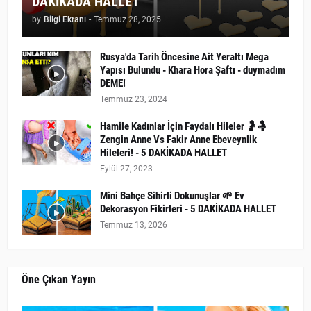
DAKİKADA HALLET
by
Bilgi Ekranı
-
Temmuz 28, 2025
Rusya'da Tarih Öncesine Ait Yeraltı Mega
Yapısı Bulundu - Khara Hora Şaftı - duymadım
DEME!
Temmuz 23, 2024
Hamile Kadınlar İçin Faydalı Hileler 🤰🤱
Zengin Anne Vs Fakir Anne Ebeveynlik
Hileleri! - 5 DAKİKADA HALLET
Eylül 27, 2023
Mini Bahçe Sihirli Dokunuşlar 🌱 Ev
Dekorasyon Fikirleri - 5 DAKİKADA HALLET
Temmuz 13, 2026
Öne Çıkan Yayın