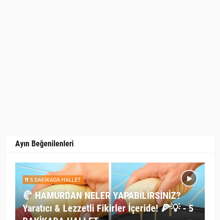
Ayın Beğenilenleri
5 DAKİKADA HALLET
🥐 HAMURDAN NELER YAPABİLİRSİNİZ?
Yaratıcı & Lezzetli Fikirler İçeride! 🍕💡 - 5