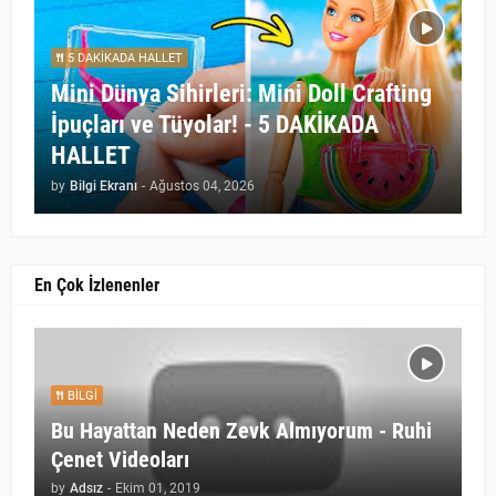
5 DAKİKADA HALLET
Mini Dünya Sihirleri: Mini Doll Crafting
İpuçları ve Tüyolar! - 5 DAKİKADA
HALLET
by
Bilgi Ekranı
-
Ağustos 04, 2026
En Çok İzlenenler
BILGI
Bu Hayattan Neden Zevk Almıyorum - Ruhi
Çenet Videoları
by
Adsız
-
Ekim 01, 2019