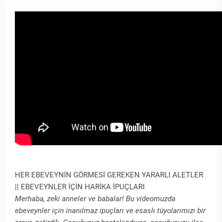
HER EBEVEYNİN GÖRMESİ GEREKEN YARARLI ALETLER
|| EBEVEYNLER İÇİN HARİKA İPUÇLARI
Merhaba, zeki anneler ve babalar! Bu videomuzda
ebeveynler için inanılmaz ipuçları ve esaslı tüyolarımızı bir