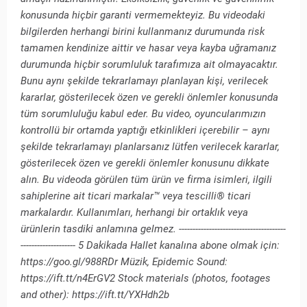
konusunda hiçbir garanti vermemekteyiz. Bu videodaki
bilgilerden herhangi birini kullanmanız durumunda risk
tamamen kendinize aittir ve hasar veya kayba uğramanız
durumunda hiçbir sorumluluk tarafımıza ait olmayacaktır.
Bunu aynı şekilde tekrarlamayı planlayan kişi, verilecek
kararlar, gösterilecek özen ve gerekli önlemler konusunda
tüm sorumluluğu kabul eder. Bu video, oyuncularımızın
kontrollü bir ortamda yaptığı etkinlikleri içerebilir – aynı
şekilde tekrarlamayı planlarsanız lütfen verilecek kararlar,
gösterilecek özen ve gerekli önlemler konusunu dikkate
alın. Bu videoda görülen tüm ürün ve firma isimleri, ilgili
sahiplerine ait ticari markalar™ veya tescilli® ticari
markalardır. Kullanımları, herhangi bir ortaklık veya
ürünlerin tasdiki anlamına gelmez. ---------------------------------------
-------------------- 5 Dakikada Hallet kanalına abone olmak için:
https://goo.gl/988RDr Müzik, Epidemic Sound:
https://ift.tt/n4ErGV2 Stock materials (photos, footages
and other): https://ift.tt/YXHdh2b