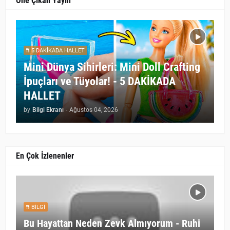
Öne Çıkan Yayın
5 DAKİKADA HALLET
Mini Dünya Sihirleri: Mini Doll Crafting
İpuçları ve Tüyolar! - 5 DAKİKADA
HALLET
by
Bilgi Ekranı
-
Ağustos 04, 2026
En Çok İzlenenler
BILGI
Bu Hayattan Neden Zevk Almıyorum - Ruhi