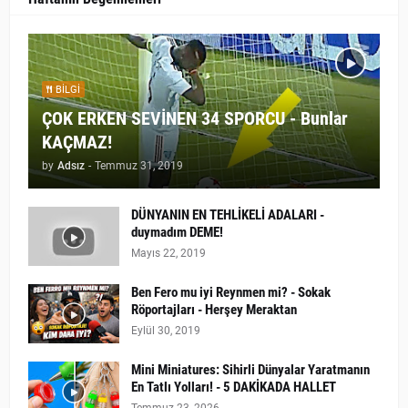
BILGI
ÇOK ERKEN SEVİNEN 34 SPORCU - Bunlar
KAÇMAZ!
by
Adsız
-
Temmuz 31, 2019
DÜNYANIN EN TEHLİKELİ ADALARI -
duymadım DEME!
Mayıs 22, 2019
Ben Fero mu iyi Reynmen mi? - Sokak
Röportajları - Herşey Meraktan
Eylül 30, 2019
Mini Miniatures: Sihirli Dünyalar Yaratmanın
En Tatlı Yolları! - 5 DAKİKADA HALLET