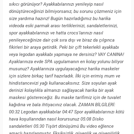
sıkıcı görünüyor? Ayakkabılarınızı yenileyip nasıl
dönüştüreceğinizi bilmiyorsanız, bu sorunu çözmeniz için
size yardıma hazırız! Bugün hazırladığımız bu harika
videoda eski parmak arası terliklerinizi, sandaletlerinizi,
spor ayakkabılarınızı ve hatta crocs'larınızı nasıl
yenileyeceğinize dair çok sıra dışı ve biraz da çılgınca
fikirleri bir araya getirdik. Peki bir çift tekerlekli ayakkabı
veya legodan ayakkabı yapmaya ne dersiniz? VAY CANINA!
Ayaklarınıza evde SPA uygulamanın en kolay yolunu biliyor
musunuz? Ayaklarınıza uygulayacağınız harika maskeler
için sizlere birkaç tarif hazırladık. İlki için erimiş mum ve
hindistancevizi yağı kullanacaksınız. Size soyulan ayak
derinizi kolaylıkla almanızı sağlayacak harika bir ayak
maskesi göstereceğiz. Bu maske tarifimiz için de tuvalet
kağıdına ve bala ihtiyacınız olacak. ZAMAN BİLGİLERİ:
00:32 Legodan ayakkabılar 04:47 Spor ayakkabılarınızı kötü
hava koşullarından nasıl korursunuz 05:08 Disko
sandaletleri 05:30 Tişört dönüşümü Bu video eğlence
amaçlı hazırlanmıştır. Eksiksizlik, güvenlik ve güvenilirlik