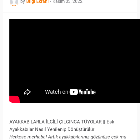
by
Bilgi Ekranı
-
Kasım 03, 2022
AYAKKABILARLA İLGİLİ ÇILGINCA TÜYOLAR || Eski
Ayakkabılar Nasıl Yenilenip Dönüştürülür
Herkese merhaba! Artık ayakkabılarınız gözünüze çok mu