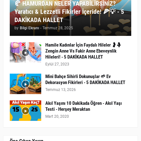
🥐 HAMURDAN NELER YAPABİLİRSİNİZ?
Yaratıcı & Lezzetli Fikirler İçeride! 🍕💡 - 5
DAKİKADA HALLET
by
Bilgi Ekranı
-
Temmuz 28, 2025
Hamile Kadınlar İçin Faydalı Hileler 🤰🤱
Zengin Anne Vs Fakir Anne Ebeveynlik
Hileleri! - 5 DAKİKADA HALLET
Eylül 27, 2023
Mini Bahçe Sihirli Dokunuşlar 🌱 Ev
Dekorasyon Fikirleri - 5 DAKİKADA HALLET
Temmuz 13, 2026
Akıl Yaşını 10 Dakikada Öğren - Akıl Yaşı
Testi - Herşey Meraktan
Mart 20, 2020