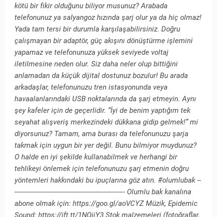
kötü bir fikir olduğunu biliyor musunuz? Arabada
telefonunuz ya salyangoz hızında şarj olur ya da hiç olmaz!
Yada tam tersi bir durumla karşılaşabilirsiniz. Doğru
çalışmayan bir adaptör, güç akışını dönüştürme işlemini
yapamaz ve telefonunuza yüksek seviyede voltaj
iletilmesine neden olur. Siz daha neler olup bittiğini
anlamadan da küçük dijital dostunuz bozulur! Bu arada
arkadaşlar, telefonunuzu tren istasyonunda veya
havaalanlarındaki USB noktalarında da şarj etmeyin. Aynı
şey kafeler için de geçerlidir. “İyi de benim yaptığım tek
seyahat alışveriş merkezindeki dükkana gidip gelmek!” mi
diyorsunuz? Tamam, ama burası da telefonunuzu şarja
takmak için uygun bir yer değil. Bunu bilmiyor muydunuz?
O halde en iyi şekilde kullanabilmek ve herhangi bir
tehlikeyi önlemek için telefonunuzu şarj etmenin doğru
yöntemleri hakkındaki bu ipuçlarına göz atın. #olumlubak --
--------------------------------------------------------- Olumlu bak kanalına
abone olmak için: https://goo.gl/aoVCYZ Müzik, Epidemic
Sound: https://ift.tt/1NOjjY3 Stok malzemeleri (fotoğraflar,