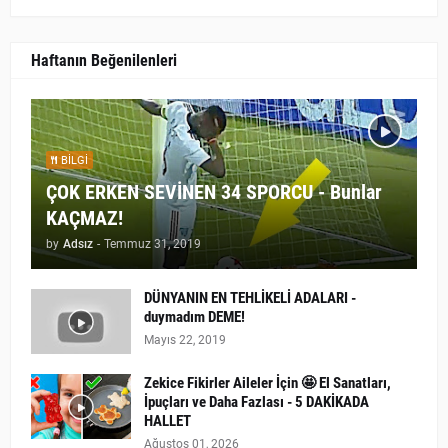
Haftanın Beğenilenleri
BILGI
ÇOK ERKEN SEVİNEN 34 SPORCU - Bunlar
KAÇMAZ!
by
Adsız
-
Temmuz 31, 2019
DÜNYANIN EN TEHLİKELİ ADALARI -
duymadım DEME!
Mayıs 22, 2019
Zekice Fikirler Aileler İçin 🤩 El Sanatları,
İpuçları ve Daha Fazlası - 5 DAKİKADA
HALLET
Ağustos 01, 2026