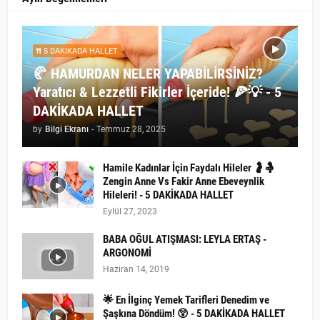
5 DAKİKADA HALLET
🥐 HAMURDAN NELER YAPABİLİRSİNİZ?
Yaratıcı & Lezzetli Fikirler İçeride! 🍕💡 - 5
DAKİKADA HALLET
by
Bilgi Ekranı
-
Temmuz 28, 2025
Hamile Kadınlar İçin Faydalı Hileler 🤰🤱
Zengin Anne Vs Fakir Anne Ebeveynlik
Hileleri! - 5 DAKİKADA HALLET
Eylül 27, 2023
BABA OĞUL ATIŞMASI: LEYLA ERTAŞ -
ARGONOMİ
Haziran 14, 2019
🌟 En İlginç Yemek Tarifleri Denedim ve
Şaşkına Döndüm! 😲 - 5 DAKİKADA HALLET