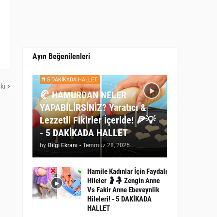
Ayın Beğenilenleri
5 DAKİKADA HALLET
ki
🥐 HAMURDAN NELER
YAPABİLİRSİNİZ? Yaratıcı &
Lezzetli Fikirler İçeride! 🍕💡
- 5 DAKİKADA HALLET
by
Bilgi Ekranı
-
Temmuz 28, 2025
Hamile Kadınlar İçin Faydalı
Hileler 🤰🤱 Zengin Anne
Vs Fakir Anne Ebeveynlik
Hileleri! - 5 DAKİKADA
HALLET