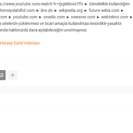
s://www.youtube.com/watch?v=tpgMioAeTfU ► Genelelikle kullandığım
herseydahilhd.com ► line.do ► wikipedia.org ► future.wikia.com ►
en.com ► youtube.com ► onedio.com ► newsner.com ► webtekno.com 
itelerde yüklenmesi ve ticari amaçla kullanılması kesinlikle yasaktır.
nda hakkınızda dava açılabileceğini unutmayınız.
Herşey Dahil Videoları