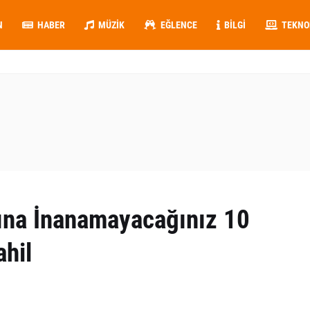
N
HABER
MÜZIK
EĞLENCE
BILGI
TEKNO
na İnanamayacağınız 10
ahil