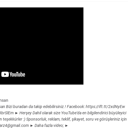
İnsan
 Bizi buradan da takip edebilirsiniz.! Facebook: https://ift.tt/2xdNyEw
/3brSlEm ► Herşey Dahil olarak size YouTube'da en bilgilendirici büyüleyici
n teşekkürler :) Sponsorluk, reklam, teklif, şikayet, soru ve görüşleriniz için
mettarz4@gmail.com ► Daha fazla video; ►