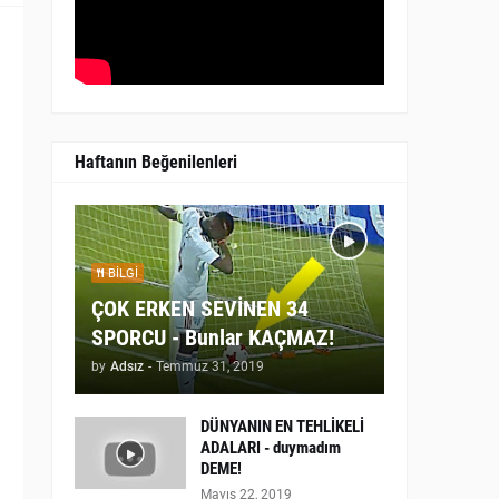
Haftanın Beğenilenleri
BILGI
ÇOK ERKEN SEVİNEN 34
SPORCU - Bunlar KAÇMAZ!
by
Adsız
-
Temmuz 31, 2019
DÜNYANIN EN TEHLİKELİ
ADALARI - duymadım
DEME!
Mayıs 22, 2019