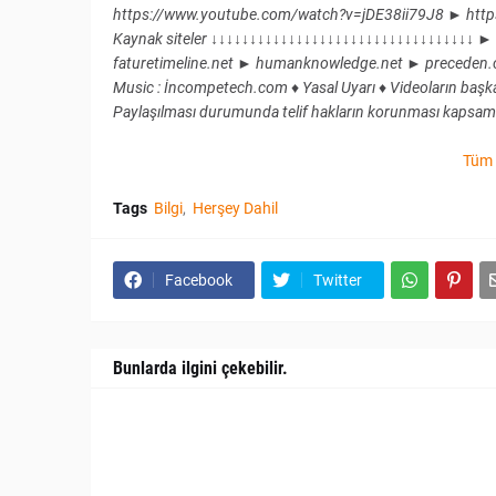
https://www.youtube.com/watch?v=jDE38ii79J8 ► http
Kaynak siteler ↓↓↓↓↓↓↓↓↓↓↓↓↓↓↓↓↓↓↓↓↓↓↓↓↓↓↓↓↓↓↓↓↓↓ ► 
faturetimeline.net ► humanknowledge.net ► preced
Music : İncompetech.com ♦ Yasal Uyarı ♦ Videoların başka s
Paylaşılması durumunda telif hakların korunması kapsamı
Tüm 
Tags
Bilgi
Herşey Dahil
Facebook
Twitter
Bunlarda ilgini çekebilir.