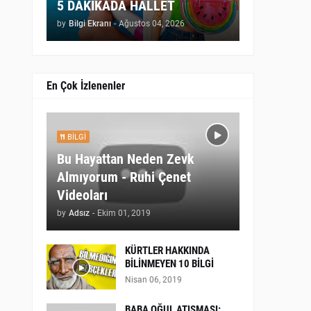
5 DAKİKADA HALLET
by
Bilgi Ekranı
-
Ağustos 04, 2026
En Çok İzlenenler
BILGI
Bu Hayattan Neden Zevk
Almıyorum - Ruhi Çenet
Videoları
by
Adsız
-
Ekim 01, 2019
KÜRTLER HAKKINDA
BİLİNMEYEN 10 BİLGİ
Nisan 06, 2019
BABA OĞUL ATIŞMASI: