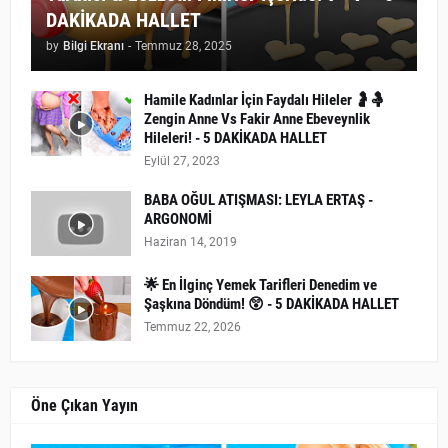
DAKİKADA HALLET
by
Bilgi Ekranı
-
Temmuz 28, 2025
Hamile Kadınlar İçin Faydalı Hileler 🤰🤱
Zengin Anne Vs Fakir Anne Ebeveynlik
Hileleri! - 5 DAKİKADA HALLET
Eylül 27, 2023
BABA OĞUL ATIŞMASI: LEYLA ERTAŞ -
ARGONOMİ
Haziran 14, 2019
🌟 En İlginç Yemek Tarifleri Denedim ve
Şaşkına Döndüm! 😲 - 5 DAKİKADA HALLET
Temmuz 22, 2026
Öne Çıkan Yayın