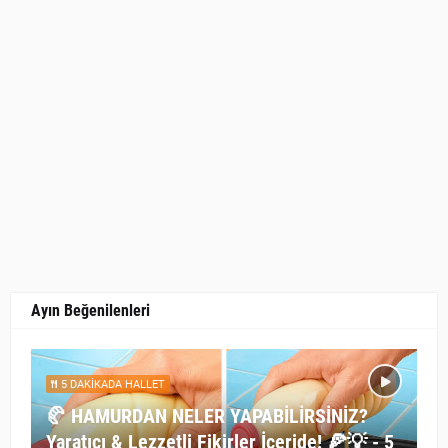
Ayın Beğenilenleri
5 DAKİKADA HALLET
🥐 HAMURDAN NELER YAPABİLİRSİNİZ?
Yaratıcı & Lezzetli Fikirler İçeride! 🍕💡 - 5