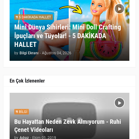
5 DAKİKADA HALLET
Mini Dünya Sihirleri: Mini Doll Crafting
İpuçları ve Tüyolar! - 5 DAKİKADA
HALLET
by
Bilgi Ekranı
-
Ağustos 04, 2026
En Çok İzlenenler
BILGI
Bu Hayattan Neden Zevk Almıyorum - Ruhi
Çenet Videoları
by
Adsız
-
Ekim 01, 2019