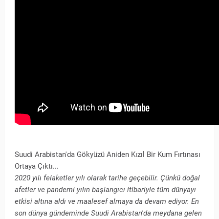
Suudi Arabistan'da Gökyüzü Aniden Kızıl Bir Kum Fırtınası
Ortaya Çıktı...
2020 yılı felaketler yılı olarak tarihe geçebilir. Çünkü doğal
afetler ve pandemi yılın başlangıcı itibariyle tüm dünyayı
etkisi altına aldı ve maalesef almaya da devam ediyor. En
son dünya gündeminde Suudi Arabistan'da meydana gelen