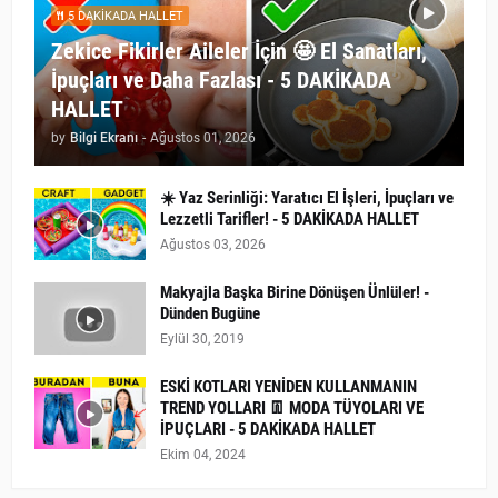
5 DAKİKADA HALLET
Zekice Fikirler Aileler İçin 🤩 El Sanatları,
İpuçları ve Daha Fazlası - 5 DAKİKADA
HALLET
by
Bilgi Ekranı
-
Ağustos 01, 2026
☀️ Yaz Serinliği: Yaratıcı El İşleri, İpuçları ve
Lezzetli Tarifler! - 5 DAKİKADA HALLET
Ağustos 03, 2026
Makyajla Başka Birine Dönüşen Ünlüler! -
Dünden Bugüne
Eylül 30, 2019
ESKİ KOTLARI YENİDEN KULLANMANIN
TREND YOLLARI 👖 MODA TÜYOLARI VE
İPUÇLARI - 5 DAKİKADA HALLET
Ekim 04, 2024