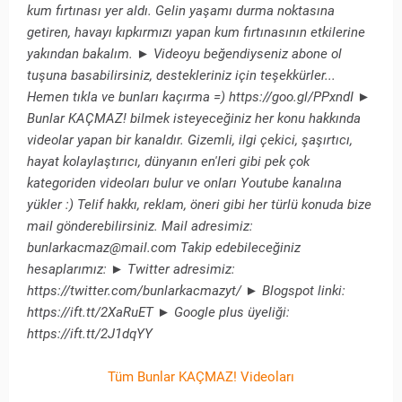
kum fırtınası yer aldı. Gelin yaşamı durma noktasına
getiren, havayı kıpkırmızı yapan kum fırtınasının etkilerine
yakından bakalım. ► Videoyu beğendiyseniz abone ol
tuşuna basabilirsiniz, destekleriniz için teşekkürler...
Hemen tıkla ve bunları kaçırma =) https://goo.gl/PPxndI ►
Bunlar KAÇMAZ! bilmek isteyeceğiniz her konu hakkında
videolar yapan bir kanaldır. Gizemli, ilgi çekici, şaşırtıcı,
hayat kolaylaştırıcı, dünyanın en'leri gibi pek çok
kategoriden videoları bulur ve onları Youtube kanalına
yükler :) Telif hakkı, reklam, öneri gibi her türlü konuda bize
mail gönderebilirsiniz. Mail adresimiz:
bunlarkacmaz@mail.com Takip edebileceğiniz
hesaplarımız: ► Twitter adresimiz:
https://twitter.com/bunlarkacmazyt/ ► Blogspot linki:
https://ift.tt/2XaRuET ► Google plus üyeliği:
https://ift.tt/2J1dqYY
Tüm Bunlar KAÇMAZ! Videoları