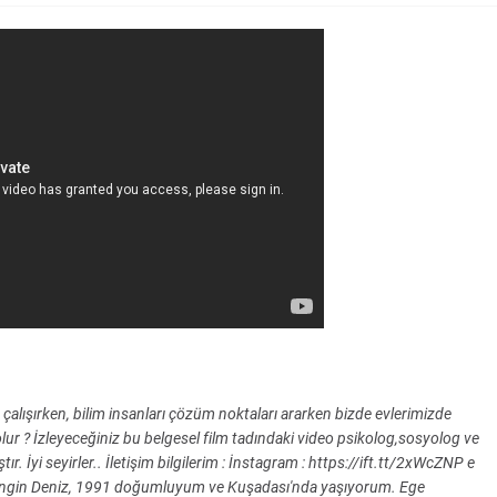
 çalışırken, bilim insanları çözüm noktaları ararken bizde evlerimizde
olur ? İzleyeceğiniz bu belgesel film tadındaki video psikolog,sosyolog ve
ır. İyi seyirler.. İletişim bilgilerim : İnstagram : https://ift.tt/2xWcZNP e
Engin Deniz, 1991 doğumluyum ve Kuşadası'nda yaşıyorum. Ege