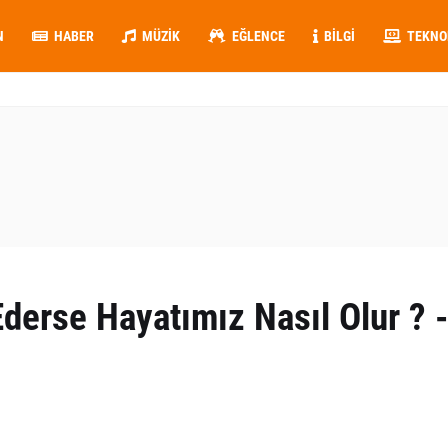
N
HABER
MÜZIK
EĞLENCE
BILGI
TEKNO
derse Hayatımız Nasıl Olur ? -