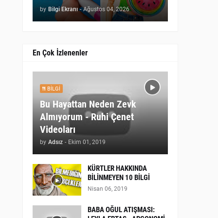
by
Bilgi Ekranı
-
Ağustos 04, 2026
En Çok İzlenenler
BILGI
Bu Hayattan Neden Zevk
Almıyorum - Ruhi Çenet
Videoları
by
Adsız
-
Ekim 01, 2019
KÜRTLER HAKKINDA
BİLİNMEYEN 10 BİLGİ
Nisan 06, 2019
BABA OĞUL ATIŞMASI: