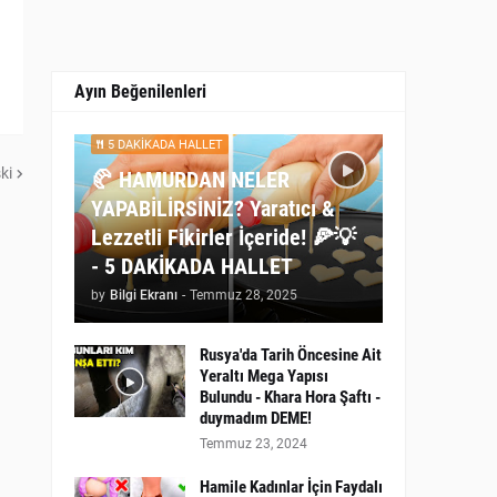
Ayın Beğenilenleri
5 DAKİKADA HALLET
ki
🥐 HAMURDAN NELER
YAPABİLİRSİNİZ? Yaratıcı &
Lezzetli Fikirler İçeride! 🍕💡
- 5 DAKİKADA HALLET
by
Bilgi Ekranı
-
Temmuz 28, 2025
Rusya'da Tarih Öncesine Ait
Yeraltı Mega Yapısı
Bulundu - Khara Hora Şaftı -
duymadım DEME!
Temmuz 23, 2024
Hamile Kadınlar İçin Faydalı