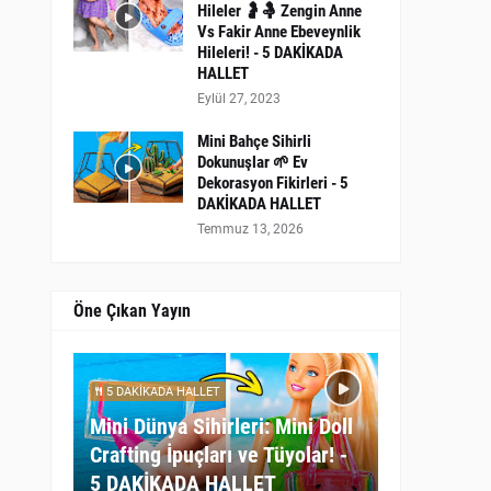
Hileler 🤰🤱 Zengin Anne
Vs Fakir Anne Ebeveynlik
Hileleri! - 5 DAKİKADA
HALLET
Eylül 27, 2023
Mini Bahçe Sihirli
Dokunuşlar 🌱 Ev
Dekorasyon Fikirleri - 5
DAKİKADA HALLET
Temmuz 13, 2026
Öne Çıkan Yayın
5 DAKİKADA HALLET
Mini Dünya Sihirleri: Mini Doll
Crafting İpuçları ve Tüyolar! -
5 DAKİKADA HALLET