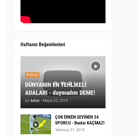
Haftanın Beğenilenleri
BILGI
DÜNYANIN EN TEHLİKELİ
ADALARI - duymadım DEME!
by
Adsız
-
Mayıs 22, 2019
ÇOK ERKEN SEVİNEN 34
SPORCU - Bunlar KAÇMAZ!
Temmuz 31, 2019