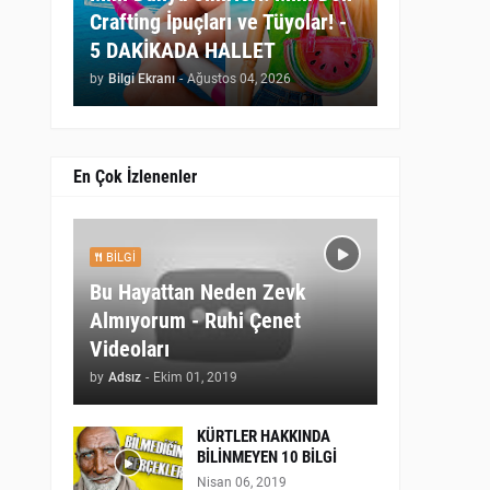
Crafting İpuçları ve Tüyolar! -
5 DAKİKADA HALLET
by
Bilgi Ekranı
-
Ağustos 04, 2026
En Çok İzlenenler
BILGI
Bu Hayattan Neden Zevk
Almıyorum - Ruhi Çenet
Videoları
by
Adsız
-
Ekim 01, 2019
KÜRTLER HAKKINDA
BİLİNMEYEN 10 BİLGİ
Nisan 06, 2019