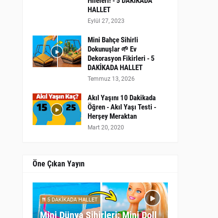
Hileleri! - 5 DAKİKADA
HALLET
Eylül 27, 2023
Mini Bahçe Sihirli
Dokunuşlar 🌱 Ev
Dekorasyon Fikirleri - 5
DAKİKADA HALLET
Temmuz 13, 2026
Akıl Yaşını 10 Dakikada
Öğren - Akıl Yaşı Testi -
Herşey Meraktan
Mart 20, 2020
Öne Çıkan Yayın
5 DAKİKADA HALLET
Mini Dünya Sihirleri: Mini Doll