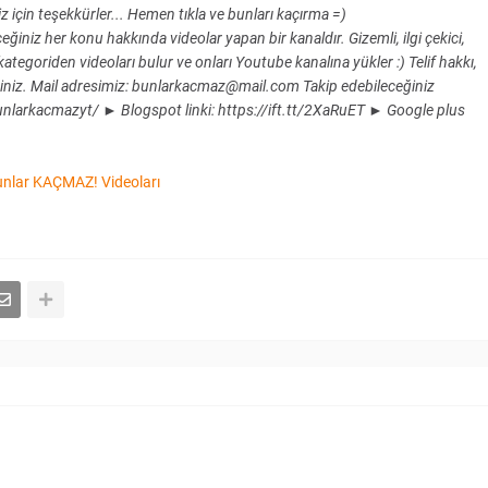
z için teşekkürler... Hemen tıkla ve bunları kaçırma =)
iz her konu hakkında videolar yapan bir kanaldır. Gizemli, ilgi çekici,
k kategoriden videoları bulur ve onları Youtube kanalına yükler :) Telif hakkı,
rsiniz. Mail adresimiz: bunlarkacmaz@mail.com Takip edebileceğiniz
bunlarkacmazyt/ ► Blogspot linki: https://ift.tt/2XaRuET ► Google plus
nlar KAÇMAZ! Videoları