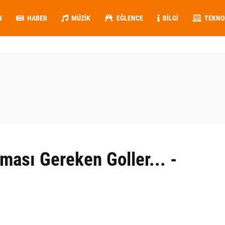
N
HABER
MÜZIK
EĞLENCE
BILGI
TEKNO
aması Gereken Goller... -