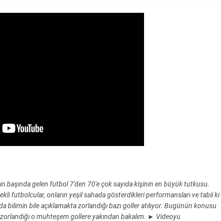
ın başında gelen futbol 7'den 70'e çok sayıda kişinin en büyük tutkusu.
i futbolcular, onların yeşil sahada gösterdikleri performansları ve tabii ki
a bilimin bile açıklamakta zorlandığı bazı goller atılıyor. Bugünün konusu
ta zorlandığı o muhteşem gollere yakından bakalım. ► Videoyu