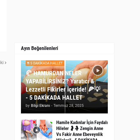
Ayın Beğenilenleri
ki
5 DAKİKADA HALLET
🥐 HAMURDAN NELER
YAPABİLİRSİNİZ? Yaratıcı &
Lezzetli Fikirler İçeride! 🍕💡
- 5 DAKİKADA HALLET
by
Bilgi Ekranı
-
Temmuz 28, 2025
Hamile Kadınlar İçin Faydalı
Hileler 🤰🤱 Zengin Anne
Vs Fakir Anne Ebeveynlik