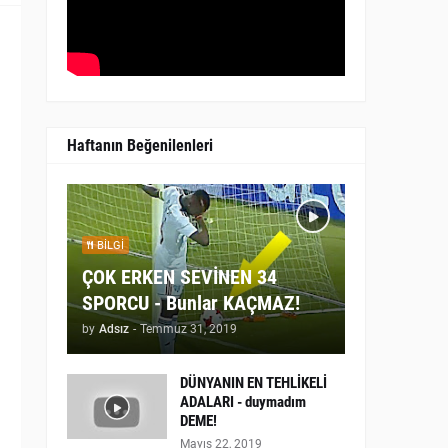
Haftanın Beğenilenleri
BILGI
ÇOK ERKEN SEVİNEN 34
SPORCU - Bunlar KAÇMAZ!
by
Adsız
-
Temmuz 31, 2019
DÜNYANIN EN TEHLİKELİ
ADALARI - duymadım
DEME!
Mayıs 22, 2019