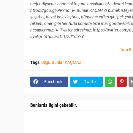
beğendiyseniz abone ol tuşuna basabilirsiniz, desteklerini
https://goo.gl/PPxndI ► Bunlar KAÇMAZ! bilmek isteyeceğin
şaşırtıcı, hayat kolaylaştırıcı, dünyanın en'leri gibi pek ço
reklam, öneri gibi her türlü konuda bize mail gönderebili
hesaplarımız: ► Twitter adresimiz: https://twitter.com/
üyeliği: https://ift.tt/2J1dqYY
Tüm Bu
Tags
Bilgi
Bunlar KAÇMAZ!
Facebook
Twitter
Bunlarda ilgini çekebilir.