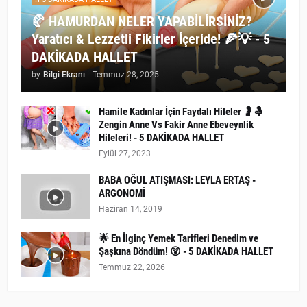
🥐 HAMURDAN NELER YAPABİLİRSİNİZ?
Yaratıcı & Lezzetli Fikirler İçeride! 🍕💡 - 5
DAKİKADA HALLET
by
Bilgi Ekranı
-
Temmuz 28, 2025
Hamile Kadınlar İçin Faydalı Hileler 🤰🤱
Zengin Anne Vs Fakir Anne Ebeveynlik
Hileleri! - 5 DAKİKADA HALLET
Eylül 27, 2023
BABA OĞUL ATIŞMASI: LEYLA ERTAŞ -
ARGONOMİ
Haziran 14, 2019
🌟 En İlginç Yemek Tarifleri Denedim ve
Şaşkına Döndüm! 😲 - 5 DAKİKADA HALLET
Temmuz 22, 2026