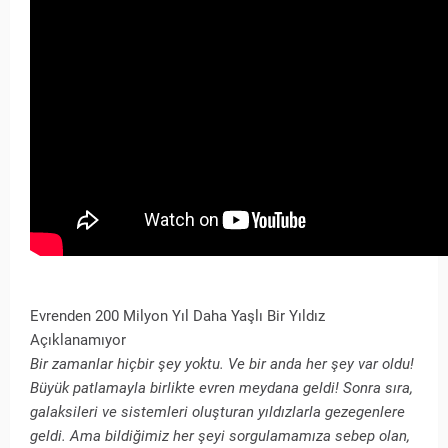
Evrenden 200 Milyon Yıl Daha Yaşlı Bir Yıldız
Açıklanamıyor
Bir zamanlar hiçbir şey yoktu. Ve bir anda her şey var oldu!
Büyük patlamayla birlikte evren meydana geldi! Sonra sıra,
galaksileri ve sistemleri oluşturan yıldızlarla gezegenlere
geldi. Ama bildiğimiz her şeyi sorgulamamıza sebep olan,