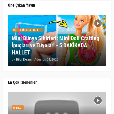
Öne Çıkan Yayın
5 DAKİKADA HALLET
Mini Dünya Sihirleri: Mini Doll Crafting
İpuçları ve Tüyolar! - 5 DAKİKADA
HALLET
by
Bilgi Ekranı
-
Ağustos 04, 2026
En Çok İzlenenler
BILGI