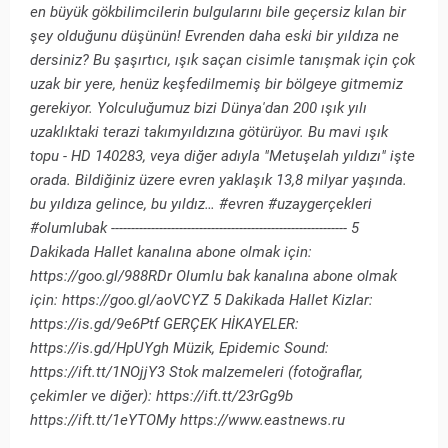
en büyük gökbilimcilerin bulgularını bile geçersiz kılan bir
şey olduğunu düşünün! Evrenden daha eski bir yıldıza ne
dersiniz? Bu şaşırtıcı, ışık saçan cisimle tanışmak için çok
uzak bir yere, henüz keşfedilmemiş bir bölgeye gitmemiz
gerekiyor. Yolculuğumuz bizi Dünya'dan 200 ışık yılı
uzaklıktaki terazi takımyıldızına götürüyor. Bu mavi ışık
topu - HD 140283, veya diğer adıyla "Metuşelah yıldızı" işte
orada. Bildiğiniz üzere evren yaklaşık 13,8 milyar yaşında.
bu yıldıza gelince, bu yıldız… #evren #uzaygerçekleri
#olumlubak ----------------------------------------------------------- 5
Dakikada Hallet kanalına abone olmak için:
https://goo.gl/988RDr Olumlu bak kanalına abone olmak
için: https://goo.gl/aoVCYZ 5 Dakikada Hallet Kizlar:
https://is.gd/9e6Ptf GERÇEK HİKAYELER:
https://is.gd/HpUYgh Müzik, Epidemic Sound:
https://ift.tt/1NOjjY3 Stok malzemeleri (fotoğraflar,
çekimler ve diğer): https://ift.tt/23rGg9b
https://ift.tt/1eYTOMy https://www.eastnews.ru