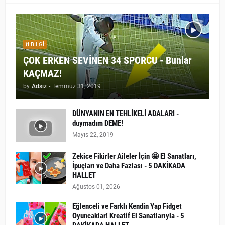
BILGI
ÇOK ERKEN SEVİNEN 34 SPORCU - Bunlar
KAÇMAZ!
by
Adsız
-
Temmuz 31, 2019
DÜNYANIN EN TEHLİKELİ ADALARI -
duymadım DEME!
Mayıs 22, 2019
Zekice Fikirler Aileler İçin 🤩 El Sanatları,
İpuçları ve Daha Fazlası - 5 DAKİKADA
HALLET
Ağustos 01, 2026
Eğlenceli ve Farklı Kendin Yap Fidget
Oyuncaklar! Kreatif El Sanatlarıyla - 5