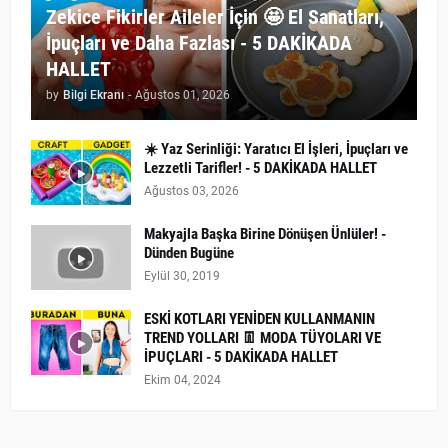
Zekice Fikirler Aileler İçin 🤩 El Sanatları,
İpuçları ve Daha Fazlası - 5 DAKİKADA
HALLET
by
Bilgi Ekranı
-
Ağustos 01, 2026
☀️ Yaz Serinliği: Yaratıcı El İşleri, İpuçları ve
Lezzetli Tarifler! - 5 DAKİKADA HALLET
Ağustos 03, 2026
Makyajla Başka Birine Dönüşen Ünlüler! -
Dünden Bugüne
Eylül 30, 2019
ESKİ KOTLARI YENİDEN KULLANMANIN
TREND YOLLARI 👖 MODA TÜYOLARI VE
İPUÇLARI - 5 DAKİKADA HALLET
Ekim 04, 2024