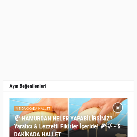
Ayın Beğenilenleri
5 DAKİKADA HALLET
🥐 HAMURDAN NELER YAPABİLİRSİNİZ?
Yaratıcı & Lezzetli Fikirler İçeride! 🍕💡 - 5
DAKİKADA HALLET