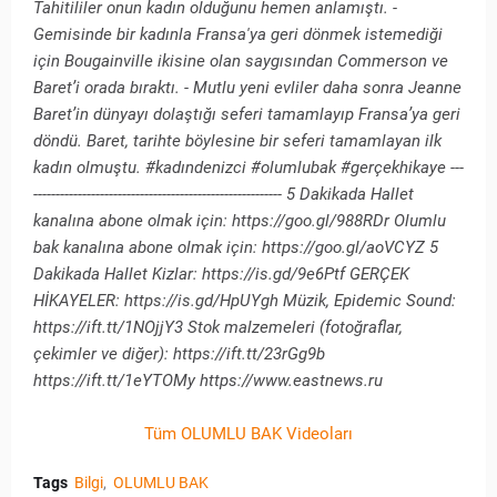
Tahitililer onun kadın olduğunu hemen anlamıştı. -
Gemisinde bir kadınla Fransa'ya geri dönmek istemediği
için Bougainville ikisine olan saygısından Commerson ve
Baret’i orada bıraktı. - Mutlu yeni evliler daha sonra Jeanne
Baret’in dünyayı dolaştığı seferi tamamlayıp Fransa’ya geri
döndü. Baret, tarihte böylesine bir seferi tamamlayan ilk
kadın olmuştu. #kadındenizci #olumlubak #gerçekhikaye ---
-------------------------------------------------------- 5 Dakikada Hallet
kanalına abone olmak için: https://goo.gl/988RDr Olumlu
bak kanalına abone olmak için: https://goo.gl/aoVCYZ 5
Dakikada Hallet Kizlar: https://is.gd/9e6Ptf GERÇEK
HİKAYELER: https://is.gd/HpUYgh Müzik, Epidemic Sound:
https://ift.tt/1NOjjY3 Stok malzemeleri (fotoğraflar,
çekimler ve diğer): https://ift.tt/23rGg9b
https://ift.tt/1eYTOMy https://www.eastnews.ru
Tüm OLUMLU BAK Videoları
Tags
Bilgi
OLUMLU BAK