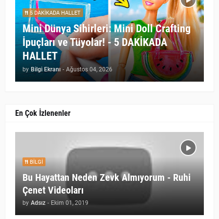
5 DAKİKADA HALLET
Mini Dünya Sihirleri: Mini Doll Crafting
İpuçları ve Tüyolar! - 5 DAKİKADA
HALLET
by
Bilgi Ekranı
-
Ağustos 04, 2026
En Çok İzlenenler
BILGI
Bu Hayattan Neden Zevk Almıyorum - Ruhi
Çenet Videoları
by
Adsız
-
Ekim 01, 2019