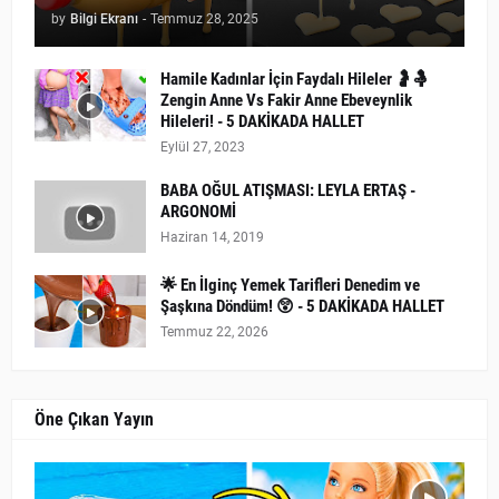
by
Bilgi Ekranı
-
Temmuz 28, 2025
Hamile Kadınlar İçin Faydalı Hileler 🤰🤱
Zengin Anne Vs Fakir Anne Ebeveynlik
Hileleri! - 5 DAKİKADA HALLET
Eylül 27, 2023
BABA OĞUL ATIŞMASI: LEYLA ERTAŞ -
ARGONOMİ
Haziran 14, 2019
🌟 En İlginç Yemek Tarifleri Denedim ve
Şaşkına Döndüm! 😲 - 5 DAKİKADA HALLET
Temmuz 22, 2026
Öne Çıkan Yayın