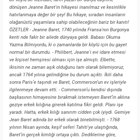
dönüşen Jeanne Baret'in hikayesi inanılmaz ve kesinlikle
hatırlanmaya değer bir şey! Bu hikaye, sıradan insanların
olağanüstü yaşamlara sahip olabileceğinin bariz bir kanıtı!
ÖZETLER - Jeanne Baret, 1740 yılında Fransa'nın Burgonya
kenti nde fakir bir ailede dünyaya geldi. Babası Okuma
Yazma Bilmiyordu, ki o zamanlarda bir köylü için bu gayet
normal bir durumdu. - Philibert, Jeanne'i evi idare etmesi
ve kişisel hemşiresi olması için işe almıştı. Elbette,
ikisinin ne zaman aşık olduğunu tam olarak bilemiyoruz,
ancak 1764 yılına gelindiğine bu durum açıktı. İkili daha
sonra Paris’e taşındı ve Baret, Commerson’un ev işleriyle
ilgilenmeye devam etti. - Commerson’u kendisi dışında
başkasının himayesine bırakmak istemeyen Baret’in aklına
geziye erkek kılığına girerek katılma fikri geldi. Planı işe
yaradı. Hatta, erkek kılığı sanırım cidden çok iyiydi. Gemiye
Jean Baret adında bir erkek olarak binebilmişti. - 1768
yılının Nisan ayında, keşif seferi Tahiti'ye ulaştığında,
Baret’in gerçek kimliği ortaya çıktı. Dediklerine göre,