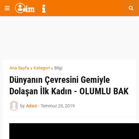
Ana Sayfa
Kategori
Bilgi
Dünyanın Çevresini Gemiyle
Dolaşan İlk Kadın - OLUMLU BAK
by
Adsız
-
Temmuz 20, 2019