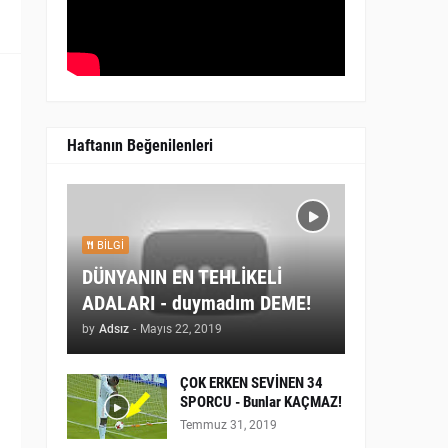
Haftanın Beğenilenleri
BILGI
DÜNYANIN EN TEHLİKELİ
ADALARI - duymadım DEME!
by
Adsız
-
Mayıs 22, 2019
ÇOK ERKEN SEVİNEN 34
SPORCU - Bunlar KAÇMAZ!
Temmuz 31, 2019