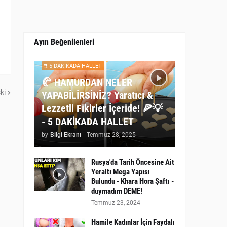
Ayın Beğenilenleri
5 DAKİKADA HALLET
🥐 HAMURDAN NELER
ki
YAPABİLİRSİNİZ? Yaratıcı &
Lezzetli Fikirler İçeride! 🍕💡
- 5 DAKİKADA HALLET
by
Bilgi Ekranı
-
Temmuz 28, 2025
Rusya'da Tarih Öncesine Ait
Yeraltı Mega Yapısı
Bulundu - Khara Hora Şaftı -
duymadım DEME!
Temmuz 23, 2024
Hamile Kadınlar İçin Faydalı