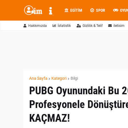
EGITIM
SPOR
OYU
Hakkımızda
İstatistik
Gizlilik & Telif
iletisim
Ana Sayfa
Kategori
Bilgi
PUBG Oyunundaki Bu 20
Profesyonele Dönüştüre
KAÇMAZ!