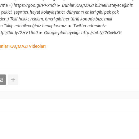
 kaçırma =) https://goo.gl/PPxndI ► Bunlar KAÇMAZ! bilmek isteyeceğiniz
ekici, şaşırtıcı, hayat kolaylaştırıcı, dünyanın en'leri gibi pek çok
r :) Telif hakkı, reklam, öneri gibi her türlü konuda bize mail
 Takip edebileceğiniz hesaplarımız: ► Twitter adresimiz:
tp://bit.ly/2HV15s0 ► Google plus üyeliği: http://bit.ly/2GeNlXG
nlar KAÇMAZ! Videoları