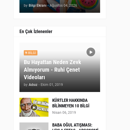
by
Bilgi Ekranı
-
Ağustos 04, 2026
En Çok İzlenenler
BILGI
Bu Hayattan Neden Zevk
Almıyorum - Ruhi Çenet
Videoları
by
Adsız
-
Ekim 01, 2019
KÜRTLER HAKKINDA
BİLİNMEYEN 10 BİLGİ
Nisan 06, 2019
BABA OĞUL ATIŞMASI: