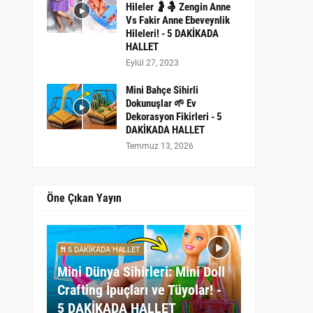
Hileler 🤰🤱 Zengin Anne
Vs Fakir Anne Ebeveynlik
Hileleri! - 5 DAKİKADA
HALLET
Eylül 27, 2023
Mini Bahçe Sihirli
Dokunuşlar 🌱 Ev
Dekorasyon Fikirleri - 5
DAKİKADA HALLET
Temmuz 13, 2026
Öne Çıkan Yayın
5 DAKİKADA HALLET
Mini Dünya Sihirleri: Mini Doll
Crafting İpuçları ve Tüyolar! -
5 DAKİKADA HALLET