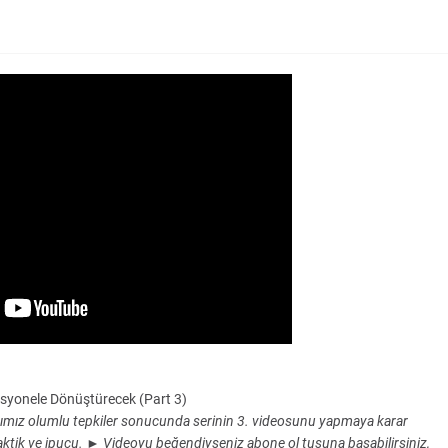
syonele Dönüştürecek (Part 3)
dığımız olumlu tepkiler sonucunda serinin 3. videosunu yapmaya karar
 taktik ve ipucu. ► Videoyu beğendiyseniz abone ol tuşuna basabilirsiniz,